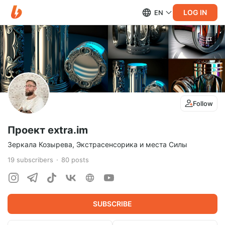
LOG IN
EN
Follow
Проект extra.im
Зеркала Козырева, Экстрасенсорика и места Силы
19
subscribers
80
posts
SUBSCRIBE