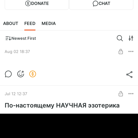
DONATE
CHAT
ABOUT
FEED
MEDIA
Newest First
Aug 02 18:37
От Кванта до Бессмертия
Level required:
Просто посмотреть :)
Jul 12 12:37
SUBSCRIBE
По-настоящему НАУЧНАЯ эзотерика