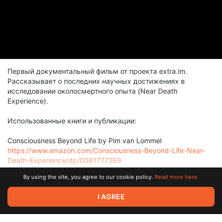
Первый документальный фильм от проекта extra.im.
Рассказывает о последних научных достижениях в
исследовании околосмертного опыта (Near Death
Experience).
Использованные книги и публикации:
Consciousness Beyond Life by Pim van Lommel
https://www.amazon.com/Consciousness-Beyond-Life-Near-
Death-Experience/dp/0061777269
By using the site, you agree to our cookie policy.
Read more here.
The Crossover Experience: Life After Death / 100 Exceptional
Near Death Experiences by DJ Kadagian
Show more
I AGREE