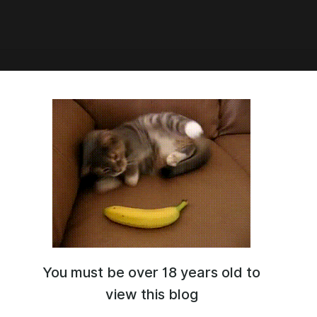
7:00
ры на кухне: Когда на концерт?
вой плейлист, и я скажу, кто ты💽 Ладно, возможно это
ина правды, всегда нужно учитывать, какая из твоих
о составляла:🎸⚡🕺🕊️
т выпуск должен был быть про музыку в целом, но нас унесло
ия о концертах, на которых нам повезло(или нет) побывать.
множко про музыкальные итоги года, наши первые кассеты, и
оторые нам немножко стыдно🌞
в области ничего
You must be over 18 years old to
ры на кухне. Когда на концерт.mp3
view this blog
1.0x