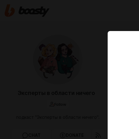
Dec 10 2024 0
Разгово
Покажи мне с
только полов
личностей ег
Вообще, это
в воспоминан
Эксперты в области ничего
Ну и еще не
песни, за к
Follow
подкаст "Эксперты в области ничего".
Эксперты 
Разгово
CHAT
DONATE