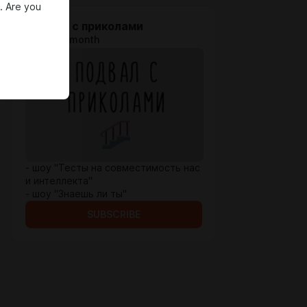
. Are you
Подвал с приколами
$6.4 per month
- шоу "Тесты на совместимость нас
и интеллекта"
- шоу "Знаешь ли ты"
SUBSCRIBE