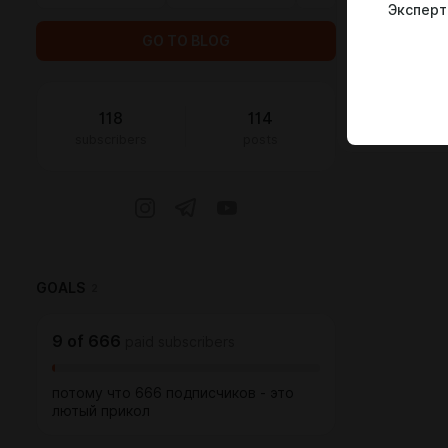
Эксперт
0:0
GO TO BLOG
118
114
subscribers
posts
GOALS
2
9
of
666
paid subscribers
потому что 666 подписчиков - это
лютый прикол