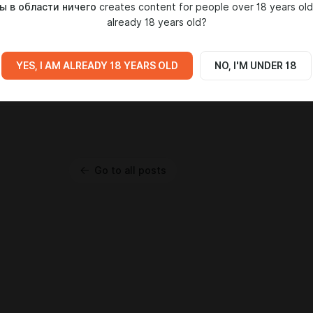
ы в области ничего
creates content for people over 18 years old
0
1:24:51
already 18 years old?
YES, I AM ALREADY 18 YEARS OLD
NO, I'M UNDER 18
6
Go to all posts