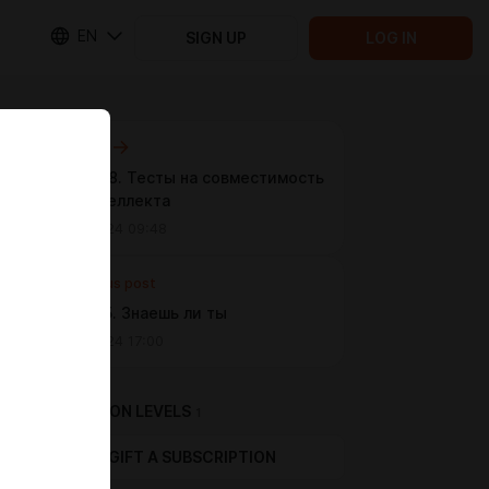
EN
SIGN UP
LOG IN
Next post
Выпуск 48. Тесты на совместимость
нас и интеллекта
Dec 25 2024 09:48
Previous post
Выпуск 15. Знаешь ли ты
Dec 02 2024 17:00
SUBSCRIPTION LEVELS
1
GIFT A SUBSCRIPTION