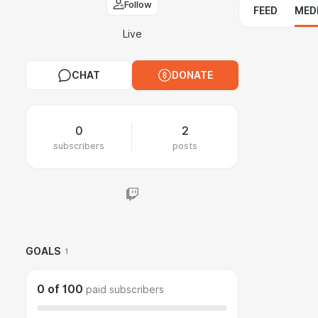
Follow
FEED
MED
Live
CHAT
DONATE
0
2
subscribers
posts
GOALS
1
0
of
100
paid subscribers