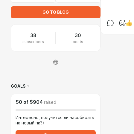
GO TO BLOG
38
30
subscribers
posts
GOALS
1
$0
of
$904
raised
Интересно, получится ли насобирать
на новый пк?)