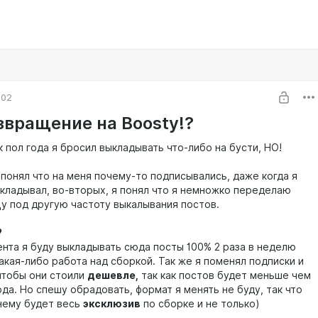
:02
звращение на Boosty!?
к пол года я бросил выкладывать что-либо на бусти, НО!
 понял что на меня почему-то подписывались, даже когда я
ыкладывал, во-вторых, я понял что я немножко переделаю
у под другую частоту выкалывания постов.
?
ента я буду выкладывать сюда посты 100% 2 раза в неделю
акая-либо работа над сборкой. Так же я поменял подписки и
 чтобы они стоили
дешевле,
так как постов будет меньше чем
да. Но спешу обрадовать, формат я менять не буду, так что
нему будет весь
эксклюзив
по сборке и не только)