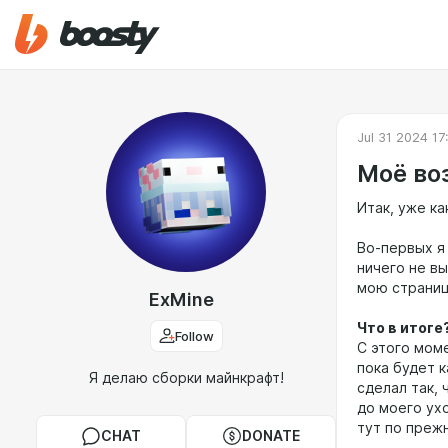
Jul 31 2024 17
Моё во
Итак, уже ка
Во-первых я
ничего не в
мою страниц
ExMine
Что в итоге
Follow
С этого мом
пока будет к
Я делаю сборки майнкрафт!
сделал так,
до моего ухо
тут по преж
CHAT
DONATE