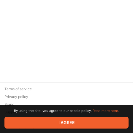
Terms of service
Privacy policy
Brand
By using the site, you agree to our cookie policy.
Read more here.
Support
© 2026 Zaya Solutions Limited. All rights reserved. All trademarks
I AGREE
are the property of their respective owners.