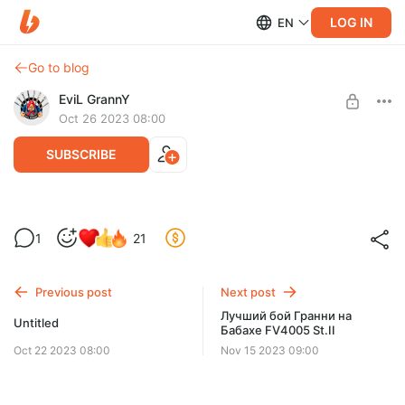
LOG IN
EN
Go to blog
EviL GrannY
Oct 26 2023 08:00
SUBSCRIBE
Комментирую мой рекордный бой на КВ-2 в компании
интересного гостя, который еще не появлялся у меня на
1
21
канале! Приятного просмотра :)
Level required:
ДЕД-7 | БАЗОВЫЙ УРОВЕНЬ
Previous post
Next post
UNLOCK POST
Лучший бой Гранни на
Untitled
Бабахе FV4005 St.II
Oct 22 2023 08:00
Nov 15 2023 09:00