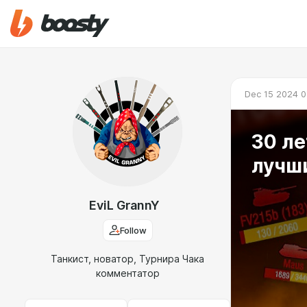
Dec 15 2024 0
30 ле
лучш
EviL GrannY
Follow
Танкист, новатор, Турнира Чака
комментатор