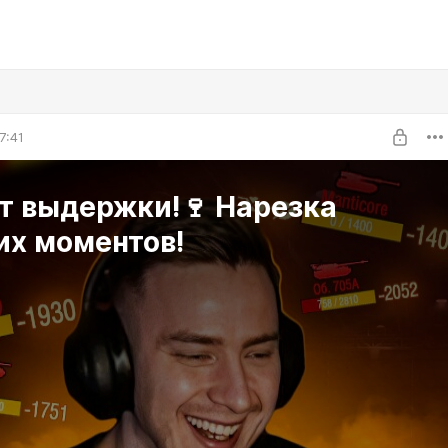
7:41
т выдержки!🍷 Нарезка
их моментов!