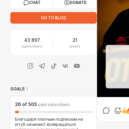
CHAT
DONATE
GO TO BLOG
43 897
21
subscribers
posts
GOALS
1
26
of
505
paid subscribers
Благодаря платным подпискам на
ютуб начинают возвращаться