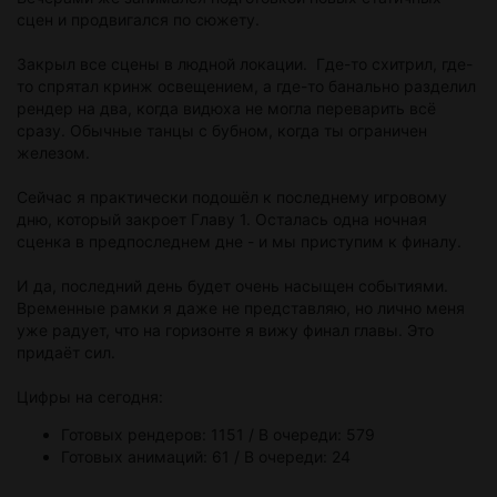
сцен и продвигался по сюжету.
Совет редакции: Ласт-Вербос — город контрастов.
Наслаждайтесь солнцем, но не забывайте о мерах
Закрыл все сцены в людной локации. Где-то схитрил, где-
предосторожности. И помните: даже в самый знойный
то спрятал кринж освещением, а где-то банально разделил
день Кольцевая магистраль не прощает ошибок за рулём.
рендер на два, когда видюха не могла переварить всё
Берегите себя и свои машины.
сразу. Обычные танцы с бубном, когда ты ограничен
железом.
📸 Иллюстрация к статье
Сейчас я практически подошёл к последнему игровому
дню, который закроет Главу 1. Осталась одна ночная
сценка в предпоследнем дне - и мы приступим к финалу.
И да, последний день будет очень насыщен событиями.
Временные рамки я даже не представляю, но лично меня
уже радует, что на горизонте я вижу финал главы. Это
придаёт сил.
Цифры на сегодня:
Готовых рендеров: 1151 / В очереди: 579
Готовых анимаций: 61 / В очереди: 24