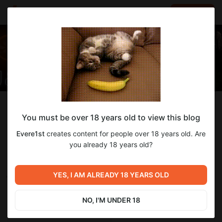
LOG IN
EN
Follow
You must be over 18 years old to view this blog
Evere1st
Evere1st
creates content for people over 18 years old. Are
Adult Visual Novel
you already 18 years old?
117
subscribers
93
posts
YES, I AM ALREADY 18 YEARS OLD
NO, I'M UNDER 18
SUBSCRIBE