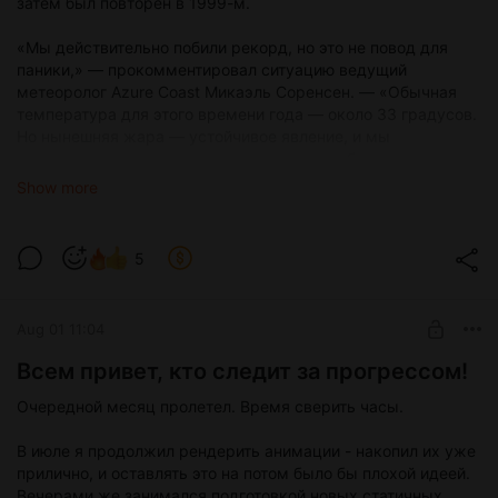
затем был повторён в 1999-м.
«Мы действительно побили рекорд, но это не повод для
паники,» — прокомментировал ситуацию ведущий
метеоролог Azure Coast Микаэль Соренсен. — «Обычная
температура для этого времени года — около 33 градусов.
Но нынешняя жара — устойчивое явление, и мы
рекомендуем жителям и гостям города соблюдать
осторожность и не пренебрегать головными уборами».
Show more
На пляжах Вербос-Бич, Майами-Вербос и Сен-Тропе
сегодня яблоку негде упасть. Спасатели усилили
5
патрулирование из-за большого количества желающих
освежиться в океане.
Aug 01 11:04
Третий день подряд на территории всего побережья
действует предупреждение о жаре — ощущаемая
Всем привет, кто следит за прогрессом!
температура воздуха достигает 40–43 градусов из-за
высокой влажности.
Очередной месяц пролетел. Время сверить часы.
Прогноз на завтра, по словам Соренсена, не обещает
В июле я продолжил рендерить анимации - накопил их уже
рекордов, но жара сохранится. Ожидается до 32 градусов,
прилично, и оставлять это на потом было бы плохой идеей.
возможны грозы.
Вечерами же занимался подготовкой новых статичных