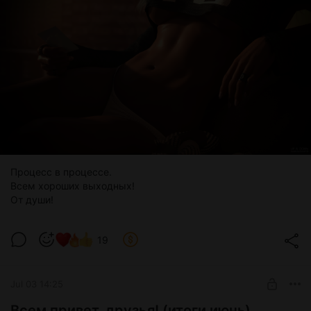
UrbanCraft.
15 лет назад Мария была перспективным архитектором.
Она приехала по программе «Таланты», с дипломом и
горящими глазами. Её проекты нравились, карьера шла
вверх. Она купила маленькую студию в Парижском
квартале с видом на стройку, которую сама помогала
проектировать.
История Марии — это, в первую очередь,
Процесс в процессе.
история о:
Всем хороших выходных!
От души!
Несправедливости системы, которая
использует и выбрасывает людей.
19
Внутренней силе и сохранении достоинства
Jul 03 14:25
даже в поражении.
Всем привет, друзья! (итоги июнь)