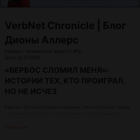
VerbNet Chronicle | Блог
Дионы Аллерс
Рубрика: Незаметные люди (ст.№3)
Дата: 25.07.2026
«ВЕРБОС СЛОМИЛ МЕНЯ»:
ИСТОРИИ ТЕХ, КТО ПРОИГРАЛ,
НО НЕ ИСЧЕЗ
Кратко: Это не истории о падении. Это истории о тихом
стоянии на коленях, в которое никто не заглядывает.
Расследование о тех, кого город не убил, но заставил
забыть, как мечтать.
Show more