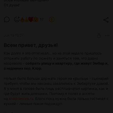
От души!
17
Jun 19 15:27
Всем привет, друзья!
Как долго я это оттягивал… но на этой неделе пришлось
отложить работу по сюжету и заняться тем, что давно
назревало -
собрать улицу и квартиру, где живут Эмбер и,
с недавних пор, Клэр.
Нельзя было больше держать героя на крыльце - сценарий
требует, чтобы мы наконец завалились к Эмбертухе домой.
А у меня в голове была лишь расплывчатая картинка, как и
где будут жить девчонки. Поэтому я полез в ассеты
на
shadowcore.ru
. Благо пока нужна была только гостиная с
кухней - личные покои подождут.