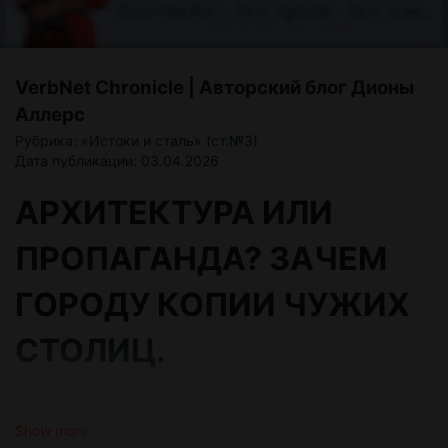
VerbNet Chronicle | Авторский блог Дионы
Аллерс
Рубрика: «Истоки и сталь» (ст.№3)
Дата публикации: 03.04.2026
АРХИТЕКТУРА ИЛИ
ПРОПАГАНДА? ЗАЧЕМ
ГОРОДУ КОПИИ ЧУЖИХ
СТОЛИЦ.
Подзаголовок: От ностальгической терапии для
мигрантов до товара премиум-класса. Расследование о
Show more
том, как управлять людьми, продавая им кусочки чужого