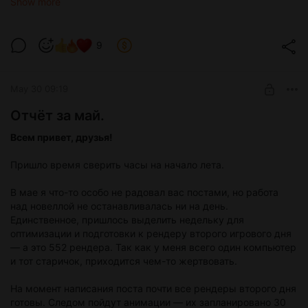
Show more
Подзаголовок:
Они делят Ласт-Вербос на день и ночь, на
асфальт и бетон, на правила и хаос. Их противостояние
длится почти десятилетие, и конца ему не видно. Кто они –
9
два лица одной медали? И почему город, который
кормится от их гонок, до сих пор не выбрал победителя?
Диона Аллерс погружается в самое пекло.
May 30 09:19
Отчёт за май.
Пролог: Город, который никогда
Всем привет, друзья!
не спит
Пришло время сверить часы на начало лета.
Спросите любого жителя Ласт-Вербоса, что такое «гонки».
В мае я что-то особо не радовал вас постами, но работа
В Ядре вам скажут: «развлечение для богатых мальчиков».
над новеллой не останавливалась ни на день.
В Пригороде – «социальный лифт». В Гонконгском квартале
Единственное, пришлось выделить недельку для
– «способ заработать на новую жизнь». А на Кольцевой
оптимизации и подготовки к рендеру второго игрового дня
магистрали в три часа ночи вам ответят коротко: «Это
— а это 552 рендера. Так как у меня всего один компьютер
воздух».
и тот старичок, приходится чем-то жертвовать.
Я объездила оба берега – от неоновых улиц города до
На момент написания поста почти все рендеры второго дня
идеальных треков Изумрудного Побережья. Я
готовы. Следом пойдут анимации — их запланировано 30