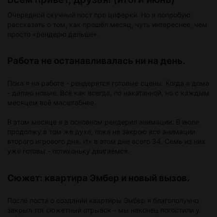
Цене, которую платят за наивность и веру в
Очередной скучный пост про циферки. Но я попробую
«город возможностей».
рассказать о том, как прошёл месяц, чуть интереснее, чем
просто «рендерю дальше».
Том, что настоящее поражение — это не
потеря статуса, а потеря себя.
Работа не останавливалась ни на день.
VOTE
Пока я на работе - рендерятся готовые сцены. Когда я дома
- делаю новые. Всё как всегда, по накатанной, но с каждым
месяцем всё масштабнее.
В этом месяце я в основном рендерил анимации. В июле
продолжу в том же духе, пока не закрою все анимации
второго игрового дня. Их в этом дне всего 34. Семь из них
уже готовы - потихоньку двигаемся.
Сюжет: квартира Эмбер и новый вызов.
После поста о создании квартиры Эмбер я благополучно
закрыл тот сюжетный отрывок - мы наконец погостили у