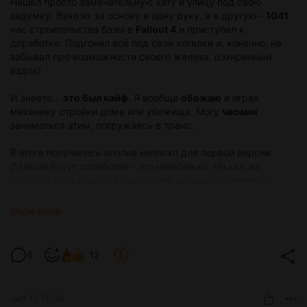
Нашёл просто замечательную хату и улицу под свою
задумку. Взял их за основу в одну руку, а в другую -
1041
час строительства базы в
Fallout 4
и приступил к
доработке. Подгонял всё под свои хотелки и, конечно, не
забывал про возможности своего железа.
(смиренный
вздох)
И знаете…
это был кайф
. Я вообще
обожаю
в играх
механику стройки дома или убежища. Могу
часами
заниматься этим, погружаясь в транс.
В итоге получилось вполне неплохо для первой версии.
Дальше будут доработки - это неизбежно. Но как же
здорово, когда ты можешь пройти дальше ступенек у
подъезда, сделать нормальную сцену во дворике,
заглянуть в гости. Так будет с каждым героем новеллы,
Show more
когда этого потребует сценарий.
Теперь спокойно продолжаю двигать сюжет. А то Серёга
6
12
уже запарился стоять во дворе и ждать, когда наконец
можно будет зайти на чашку чая.
Jun 12 11:30
Немного рендеров прилагаю.