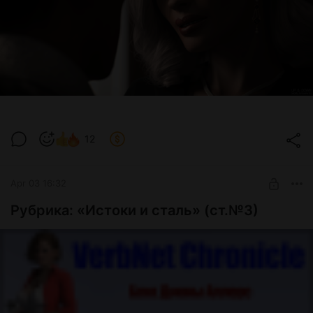
к костяку сценария иногда добавляются сцены,
расширяющие сюжет. Такие случаи уже были.
Что я могу сказать точно: с вероятностью 90% релиза
осенью не будет. Но я бы не назвал это грустной новостью.
И я уверен, что ожидания будут оправданы. Да, возможно,
кому-то надоест ждать, и люди махнут рукой. Это
абсолютно нормальная реакция. И я осознанно иду на
такой шаг.
12
Apr 03 16:32
Рубрика: «Истоки и сталь» (ст.№3)