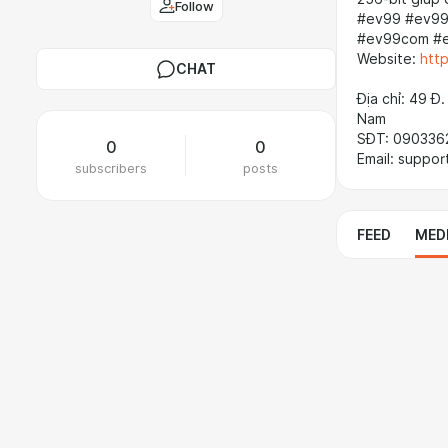
Follow
#ev99 #ev99
#ev99com #
Website:
htt
CHAT
Địa chỉ: 49 Đ
Nam
SĐT: 090336
0
0
Email: supp
subscribers
posts
FEED
MED