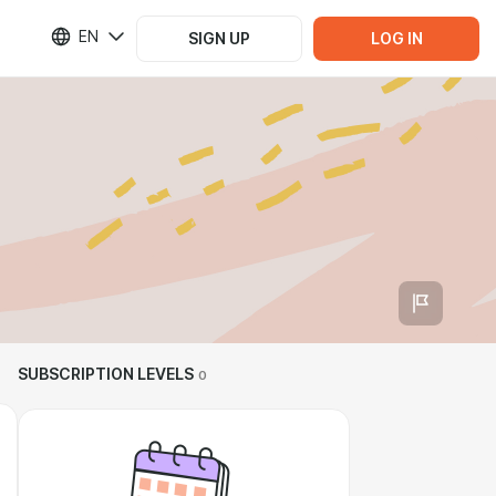
EN
SIGN UP
LOG IN
SUBSCRIPTION LEVELS
0