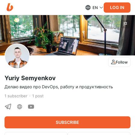
LOG IN
EN
Follow
Yuriy Semyenkov
Делаю видео про DevOps, работу и продуктивность
1
subscriber
1
post
SUBSCRIBE