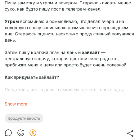
Пишу заметку и утром и вечером. Стараюсь писать менее
сухо, как будто пишу пост в телеграм-канал.
Утром
вспоминаю и осмысливаю, что делал вчера и на
холодную голову записываю размышления о прошедшем
дне. Стараюсь оценить насколько продуктивный получился
день.
Затем пишу краткий план на день и
хайлайт
—
центральную задачу, которая доставит мне радость,
приблизит меня к цели или просто будет очень полезной.
Как придумать хайлайт?
Представь, что за день ты можешь делать только одну
единственную задачу. Странно, конечно, но попробуй. Что
бы это было?
Show more
- “Час поиграть в Геншин”. Почему нет, ведь это доставит
продуктивность
мне удовольствие, и заодно отвлекусь от рабочих мыслей.
- “Позвонить маме”. Отлично, мама будет рада.
- “Сделать сборочный пайплайн для приложения”. Всегда