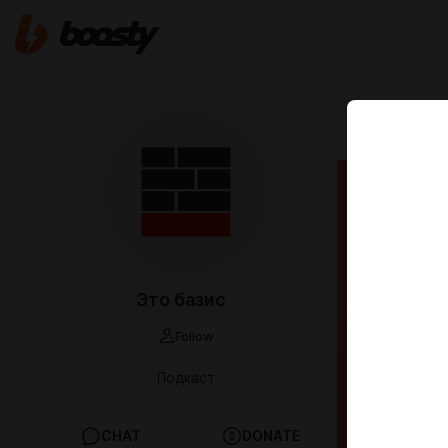
Aug 24 2024 1
#54. 
стал
Алек
Это базис
Прок
Follow
Подкаст
CHAT
DONATE