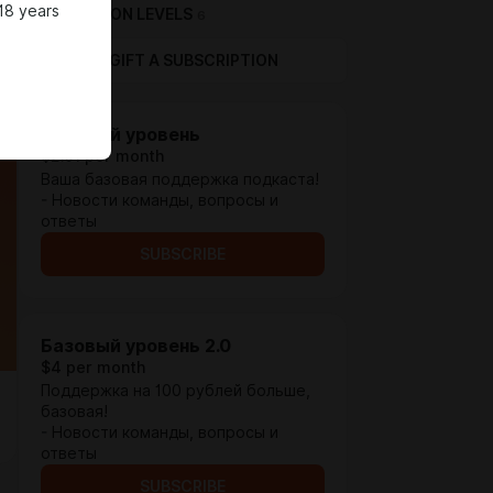
18 years
SUBSCRIPTION LEVELS
6
GIFT A SUBSCRIPTION
Базовый уровень
$2.61 per month
Ваша базовая поддержка подкаста!
- Новости команды, вопросы и
ответы
SUBSCRIBE
Базовый уровень 2.0
$4 per month
Поддержка на 100 рублей больше,
базовая!
- Новости команды, вопросы и
ответы
SUBSCRIBE