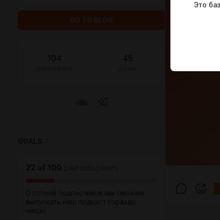
Это ба
GO TO BLOG
104
45
subscribers
posts
GOALS
2
22
of
100
paid subscribers
С сотней подписчиков мы сможем
выпускать наш подкаст гораздо
чаще!