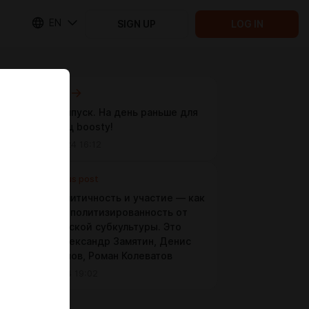
EN
SIGN UP
LOG IN
Next post
Новый выпуск. На день раньше для
подпичи:ц boosty!
Sep 10 2024 16:12
Previous post
#53. Аполитичность и участие — как
отличить политизированность от
политической субкультуры. Это
Базис. Александр Замятин, Денис
Прокуронов, Роман Колеватов
Jul 18 2024 19:02