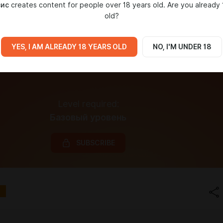
зис
creates content for people over 18 years old. Are you already 
old?
YES, I AM ALREADY 18 YEARS OLD
NO, I'M UNDER 18
Level required:
Базовый уровень
SUBSCRIBE