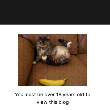
2:12
Призрак Сталина. Что такое
инизм сегодня? Анна Нижник,
сандр Резник, Денис
уронов
You must be over 18 years old to
view this blog