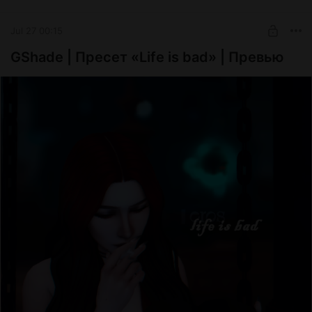
свою личность брошенному ребенку и попросить у него
прощения. А при встрече лицом к лицу предстоит выбрать
Jul 27 00:15
причину, которая когда-то толкнула их на этот шаг.
GShade | Пресет «Life is bad» | Превью
Как это работает
Отказ от ребенка и похищение
Чтобы отказаться от малыша, достаточно кликнуть на него.
Если выбрать опцию обдумывания, появится возможность
обсудить этот шаг с партнером (для этого нужно кликнуть
уже на самого партнера — мод включает две новые
анимации для этого разговора). Опция похищения чужого
малыша находится в меню при клике на ребенка с зажатой
клавишей Shift. Если кто-то из персонажей станет
свидетелем, он вызовет полицию.