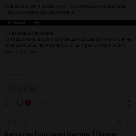
Мод добавляет 4 новые черты характера для младенцев.
Черты исчезают при взрослении.
1. Ласковый/Ласковая.
Эти персонажи дарят окружающим душевное тепло. Они не
скрывают свою привязанность и быстрее находят общий
язык с другими.
2. Застенчивый/Застенчивая.
Эти персонажи стесняются при встрече с незнакомцами и
Show more
развивают социальные связи немного медленнее.
3. Энергичный/Энергичная.
ts4
перевод
Эти персонажи спят меньше, чем другие младенцы! Их
моторика развивается быстрее, а иногда они чувствуют
3
прилив энергии.
4. Любознательный/Любознательная.
Jun 05 13:12
Этим персонажам все вокруг кажется интересным — они
легко находят, чем себя занять!
Kemzima: Functional Osimpic | Прием