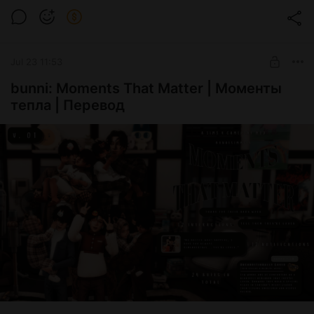
⟢ пресет life is bad ⟢
Post is available after purchase
BUY FOR $3.9
Jul 23 11:53
bunni: Moments That Matter | Моменты
тепла | Перевод