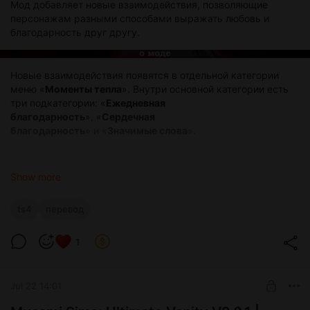
Мод добавляет новые взаимодействия, позволяющие
персонажам разными способами выражать любовь и
благодарность друг другу.
Новые взаимодействия появятся в отдельной категории
меню «
Моменты тепла
». Внутри основной категории есть
три подкатегории: «
Ежедневная
благодарность
», «
Сердечная
благодарность
» и «
Значимые слова
».
Всего новый взаимодействий 12 (по 4 в каждой
подкатегории):
Show more
Поблагодарить за готовку
ts4
перевод
Поблагодарить за тяжелый труд
Поблагодарить за надежность
Поблагодарить за заботу о семье
1
Поблагодарить за поддержку
Поблагодарить за жертвенность
Поблагодарить за терпение
Jul 22 14:01
Сказать спасибо за веру
Сказать, что он/она очень важен/важна