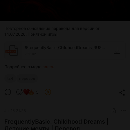
Повторное обновление перевода для версии от
14.07.2026
.
Приятной игры!
!FrequentlyBasic_ChildhoodDreams_RUS_eros.package
package
7.26 Kb
Подробнее о моде
здесь
.
ts4
перевод
5
Jul 15 21:26
FrequentlyBasic: Childhood Dreams |
Детские мечты | Перевод