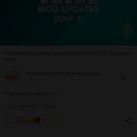
Обновление перевода для версии от 04.06.2026
.
Приятной
игры!
!tyjokr_Tribes_RUS_RU_eros.package
package
4.10 Kb
Подробнее о моде
здесь
.
ts4
перевод
tribes
3