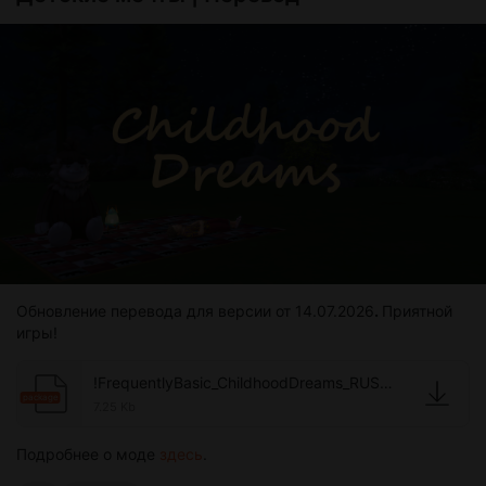
Обновление перевода для версии от 14.07.2026
.
Приятной
игры!
!FrequentlyBasic_ChildhoodDreams_RUS_eros.package
package
7.25 Kb
Подробнее о моде
здесь
.