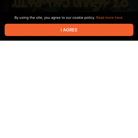
до потери сознания
Позаботиться после сессии
Сказать «Смотри на меня, когда я с тобой
By using the site, you agree to our cookie policy.
Read more here.
разговариваю»
Сказать: «Заставь меня»
I AGREE
Сказать: «Ты моя/мой на эту ночь»
Приказать, чтобы встал/встала на колени
Сказать, что мольбы делают его/ее милым/милой
Сказать, что он/она слишком милый/милая для такой
наглости
Потребовать подчинения
В мод
«Ultimate Vanity»
авторства Musami Sims был
Каждое взаимодействие сопровождается собственными
добавлен новый функционал.
мудлетами, позволяющими глубже раскрыть тему БДСМ в
игре.
БРЕНД: ORA BEAUTY
Бренд добавляет новые продукты:
Тональный крем
Блеск для губ