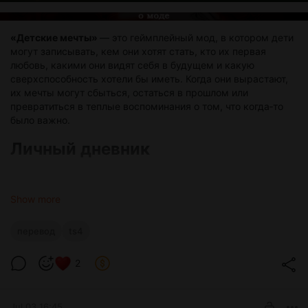
«Детские мечты»
— это геймплейный мод, в котором дети
могут записывать, кем они хотят стать, кто их первая
любовь, какими они видят себя в будущем и какую
сверхспособность хотели бы иметь. Когда они вырастают,
их мечты могут сбыться, остаться в прошлом или
превратиться в теплые воспоминания о том, что когда‑то
было важно.
Личный дневник
Чтобы начать вести дневник, найдите Личный дневник в
режиме строительства. Вы можете использовать дневник
Show more
из этого мода или дневник из игрового набора «Родители».
перевод
ts4
Когда ребенок нажимает на дневник, появляются варианты:
написать о карьере мечты, о детской влюбленности,
2
описать образ себя в будущем или о том, что хочет стать
сверхъественным существом. После того как ребенок
закончит писать, мечта появится в его личном дневнике.
Jul 03 16:45