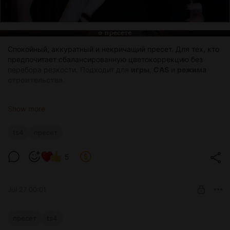
Спокойный, аккуратный и некричащий пресет. Для тех, кто
предпочитает сбалансированную цветокоррекцию без
перебора резкости. Подходит для
игры
,
CAS
и
режима
строительства
.
Сделан на версии
GShade 5.2.2.
Show more
Для идентичной картинки в игре стоит установить
Milk
Thistle
от softerhaze
и
Even Better In-Game Lighting Mod v1.1
ts4
пресет
Average
от n
orthern siberia winds
.
5
Jul 27 00:01
GShade | Пресет «Life is bad»
пресет
ts4