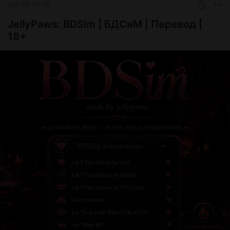
Jun 03 08:48
JellyPaws: BDSim | БДСиМ | Перевод |
18+