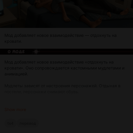
Мод добавляет новое взаимодействие — отдохнуть на
кровати.
Мод добавляет новое взаимодействие «отдохнуть на
кровати». Оно сопровождается кастомными мудлетами и
анимацией.
Мудлеты зависят от настроения персонажей. Отдыхая в
постели, персонажи снимают обувь.
Требования
XML Injector
Show more
ts4
перевод
Переместите скачанный файл с переводом в папку, в