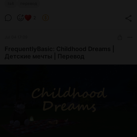
ts4
перевод
2
Jul 04 17:09
FrequentlyBasic: Childhood Dreams |
Детские мечты | Перевод