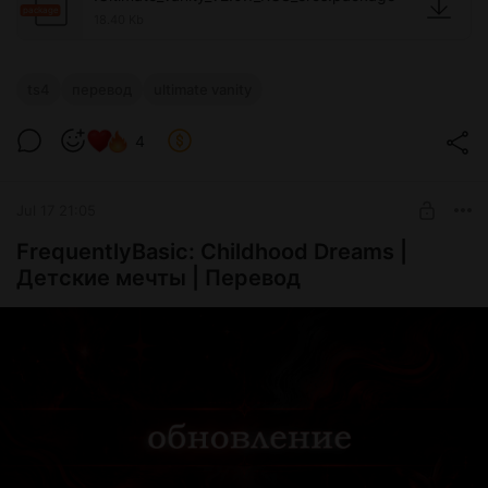
package
18.40 Kb
ts4
перевод
ultimate vanity
4
Jul 17 21:05
FrequentlyBasic: Childhood Dreams |
Детские мечты | Перевод