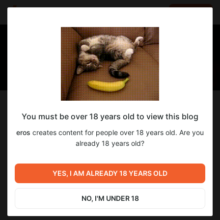
LOG IN
EN
Follow
You must be over 18 years old to view this blog
eros
eros
creates content for people over 18 years old. Are you
⟢ переводы модов для ts4
already 18 years old?
217
subscribers
39
posts
YES, I AM ALREADY 18 YEARS OLD
NO, I'M UNDER 18
SUBSCRIBE