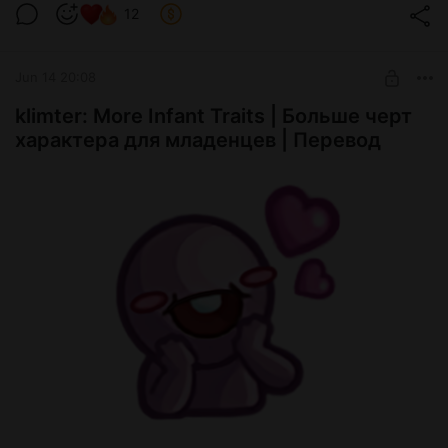
которую установили мод. Перевод должен находиться
12
выше, чем файлы мода.
Jun 14 20:08
↷
скачать мод
:
тык
klimter: More Infant Traits | Больше черт
↷
скачать перевод
:
характера для младенцев | Перевод
!Meraki_Chill_in_Bed_RUS_eros.package
package
616 Byte