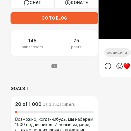
CHAT
DONATE
GO TO BLOG
145
75
subscribers
posts
медицина
GOALS
1
20
of
1 000
paid subscribers
Возможно, когда-нибудь, мы наберем
1000 подписчиков. И новые издания,
а также переиздания старых книг