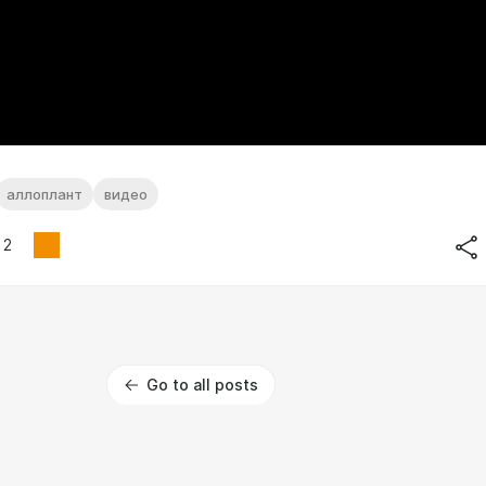
аллоплант
видео
2
Go to all posts