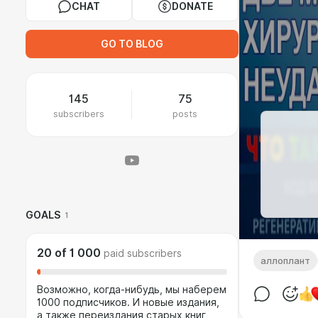
CHAT
DONATE
GO TO BLOG
145
75
subscribers
posts
GOALS
1
20
of
1 000
paid subscribers
аллоплант
Возможно, когда-нибудь, мы наберем
1000 подписчиков. И новые издания,
а также переиздания старых книг