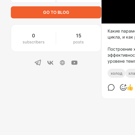
GO TO BLOG
Какие парам
0
15
цикла, и как
subscribers
posts
Построение 
эффективнос
уровене тем
холод
хла