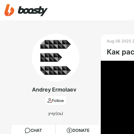
Aug 06 2025 
Как ра
Andrey Ermolaev
Follow
учу(сь)
CHAT
DONATE