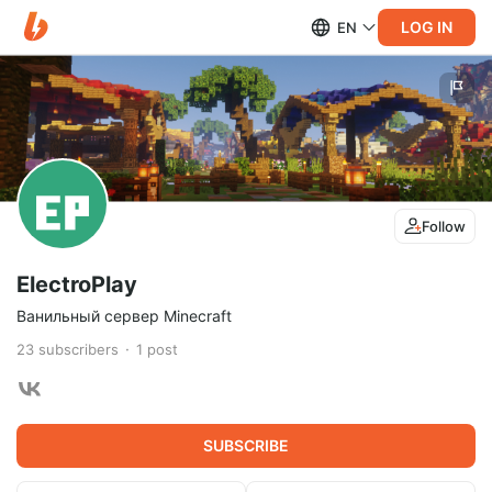
LOG IN
EN
Follow
ElectroPlay
Ванильный сервер Minecraft
23
subscribers
1
post
SUBSCRIBE