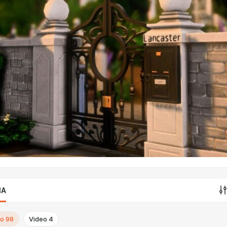
IA
to
98
Video
4