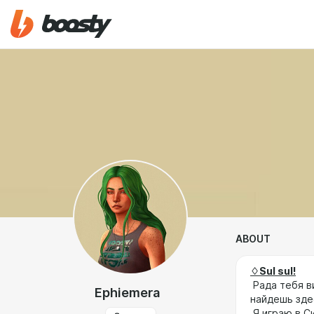
ABOUT
♢Sul sul!
ㅤ Рада тебя 
Ephiemera
найдешь зде
ㅤ Я играю в