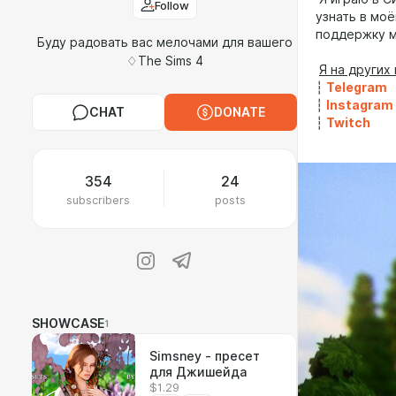
Follow
узнать в мо
поддержку м
Буду радовать вас мелочами для вашего
♢The Sims 4
ㅤ
Я на других
┆
Telegram
┆
Instagram
CHAT
DONATE
┆
Twitch
354
24
subscribers
posts
SHOWCASE
1
Simsney - пресет
для Джишейда
$1.29