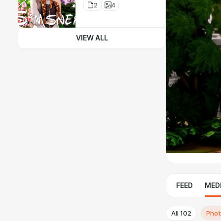
2
4
VIEW ALL
FEED
MED
All
102
Pho