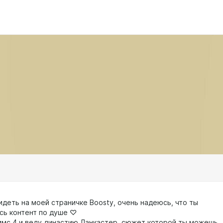
видеть на моей страничке Boosty, очень надеюсь, что ты
сь контент по душе ♡
 Симс 4 и веду династию Ланкастер, сюжет которой ты можешь