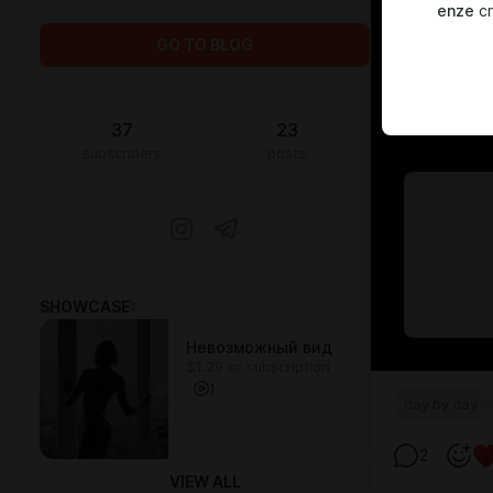
enze
cr
GO TO BLOG
37
23
subscribers
posts
SHOWCASE
1
Невозможный вид
$1.29 or subscription
1
day by day
2
VIEW ALL