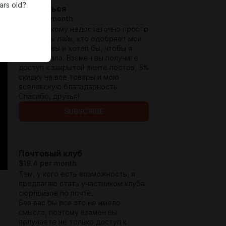
ars old?
Нравишься
$3.3 per month
Для тех, кому недостаточно просто
поставить лайк, кто одобряет мои
инициативы и хотел бы, чтобы я
продолжала. Взамен вы получите
доступ к закрытой ленте постов, 5%
скидку на все товары и мою
вселенскую благодарность.
Спасибо, друзья!
SUBSCRIBE
Почтовый клуб
$19.4 per month
Тем, у кого есть возможность, я
предлагаю стать участником клуба
сюрпризов по почте.
Без вас бы все это не имело
смысла, поэтому взамен вы
получаете не только доступ к