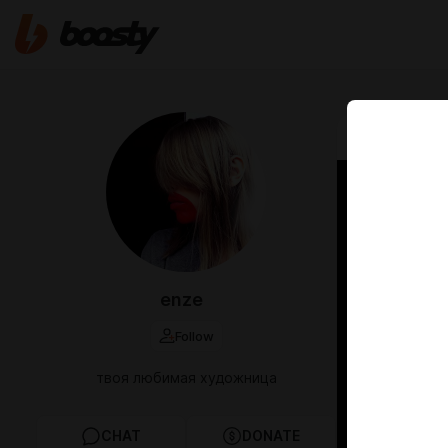
May 25 2022 
Lab r
enze
Follow
твоя любимая художница
CHAT
DONATE