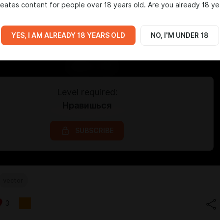
eates content for people over 18 years old. Are you already 18 ye
YES, I AM ALREADY 18 YEARS OLD
NO, I'M UNDER 18
Level required:
Нравишься
SUBSCRIBE
vector
3