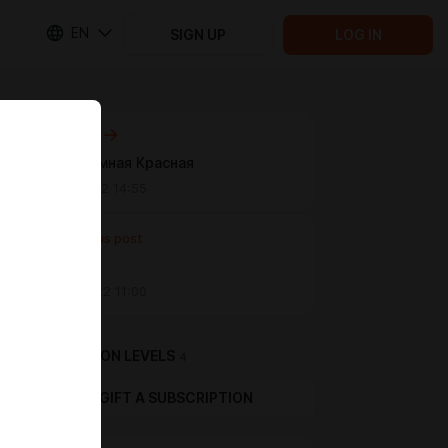
EN
SIGN UP
LOG IN
Next post
Май. Атомная Красная
Jun 01 2022 14:55
Previous post
Майское
May 11 2022 11:00
SUBSCRIPTION LEVELS
4
GIFT A SUBSCRIPTION