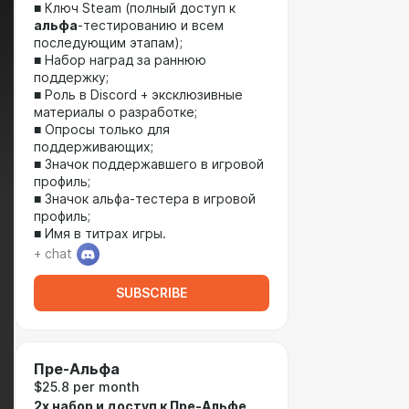
■ Ключ Steam (полный доступ к
альфа
-тестированию и всем
последующим этапам);
■ Набор наград за раннюю
поддержку;
■ Роль в Discord + эксклюзивные
материалы о разработке;
■ Опросы только для
поддерживающих;
■ Значок поддержавшего в игровой
профиль;
■ Значок альфа-тестера в игровой
профиль;
■ Имя в титрах игры.
+ chat
SUBSCRIBE
Пре-Альфа
$25.8 per month
2x набор и доступ к Пре-Альфе