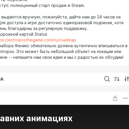
оступ: полноценный старт продаж в Steam.
 выдаются вручную, пожалуйста, дайте нам до 24 часов на
Для доступа к игре достаточно единоразовой подписки, хотя
ень благодарны за регулярную поддержку.
дорожной картой Status
tps://entroposthegame.com/ru/roadmap
 набора Феникс обязательно должна аутентично вписываться в
Entropos. Это может быть небольшой объект на локации или
ене -- напишите нам свои идеи и мы с радостью их обсудим!
IA
давних анимациях