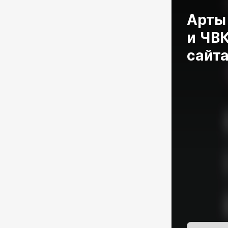
Арты
и ЧВК
сайт