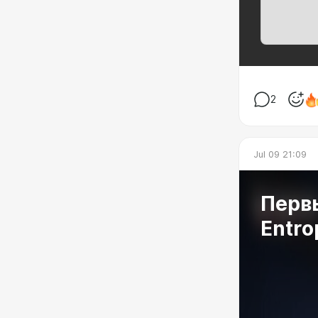
2
Jul 09 21:09
Первы
Entro