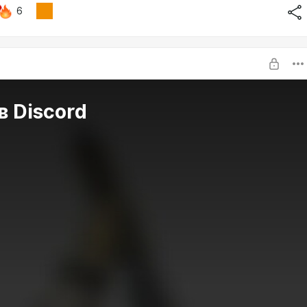
6
в Discord