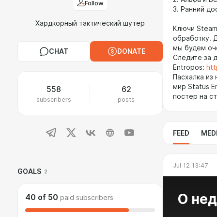
Follow
3. Ранний д
Хардкорный тактический шутер
Ключи Steam
обработку. 
мы будем оч
CHAT
DONATE
Следите за 
Entropos:
ht
Пасхалка из
мир Status 
558
62
постер на ст
subscribers
posts
FEED
MED
Jul 12 13:47
GOALS
2
О не
40
of
50
paid subscribers