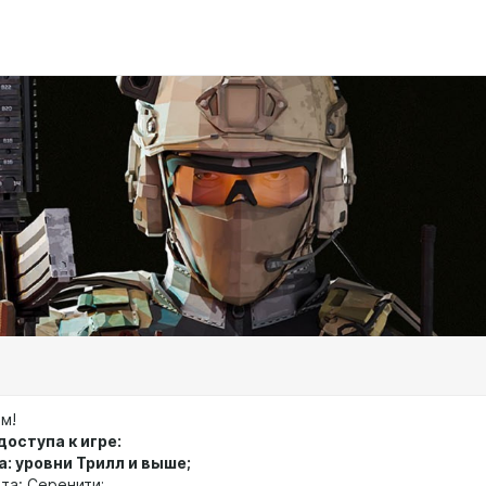
м!
оступа к игре:
а: уровни Трилл и выше;
ета: Серенити;