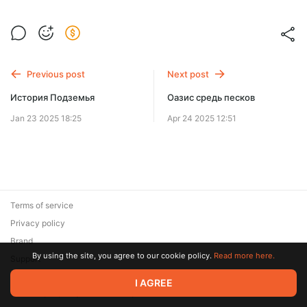
Previous post
Next post
История Подземья
Оазис средь песков​
Jan 23 2025 18:25
Apr 24 2025 12:51
Terms of service
Privacy policy
Brand
By using the site, you agree to our cookie policy.
Read more here.
Support
© 2026 Zaya Solutions Limited. All rights reserved. All trademarks
I AGREE
are the property of their respective owners.