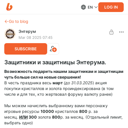
LOG IN
EN
Go to blog
Энтерум
Mar 08 2025 07:45
SUBSCRIBE
Защитники и защитницы Энтерума.
Возможность подарить нашим защитникам и защитницам
чуть больше сил на новые свершения!
В честь праздника весь
март
(до 31.03.2025
) акция
покупки кристаллов и золота проиндексирована (в том
числе и для тех, кто жертвовал форуму валюту ранее)
Мы можем начислить выбранному вами персонажу
игровые ресурсы
10000
кристаллов
800
р. за
месяц.
ИЛИ
300
золота
800
р. за месяц. (Отдельный лимит,
выбрать одно)