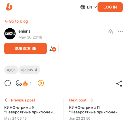
LOG IN
EN
Go to blog
enier's
May 30 23:18
SUBSCRIBE
КИНО-стрим #10 "Невероятные
#jojo
#jojotv-4
приключения Джо Джо" [TV-4] - Серии
Level required:
1
3-9
Типичный поХИХИтель
SUBSCRIBE
Previous post
Next post
КИНО-стрим #9
КИНО-стрим #11
"Невероятные приключения
"Невероятные приключения
Джо Джо" [TV-3] ФИНАЛ -
Джо Джо" [TV-4] - Серии 10-
May 24 06:45
Jun 23 23:50
Серии 16-24 + [TV-4] -
17
Серии 1-3. (2)