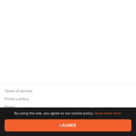
Terms of service
Privacy policy
Brand
By using the site, you agree to our cookie policy.
Read more here.
Support
© 2026 Zaya Solutions Limited. All rights reserved. All trademarks
I AGREE
are the property of their respective owners.