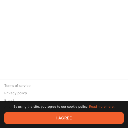
Terms of service
Privacy policy
Brand
By using the site, you agree to our cookie policy.
Read more here.
Support
© 2026 Zaya Solutions Limited. All rights reserved. All trademarks
I AGREE
are the property of their respective owners.