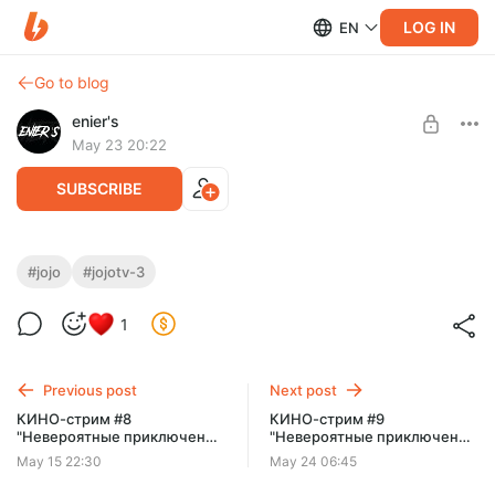
LOG IN
EN
Go to blog
enier's
May 23 20:22
SUBSCRIBE
КИНО-стрим #9 "Невероятные
#jojo
#jojotv-3
приключения Джо Джо" [TV-3] ФИНАЛ -
Level required:
1
Серии 16-24 + [TV-4] - Серии 1-3. (1)
Типичный поХИХИтель
SUBSCRIBE
Previous post
Next post
КИНО-стрим #8
КИНО-стрим #9
"Невероятные приключения
"Невероятные приключения
Джо Джо" [TV-3] - Серии 7-
Джо Джо" [TV-3] ФИНАЛ -
May 15 22:30
May 24 06:45
16.
Серии 16-24 + [TV-4] -
Серии 1-3. (2)