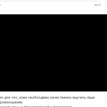
0
18:21
лен для тех, кому необходимо качественно выучить язык
 произношение
ожения даны с транскрипцией и переводом