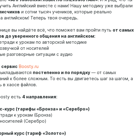
учить Английский вместе с нами! Нашу методику уже выбрали
писчиков
и сотни тысяч учеников, которые реально
на английском! Теперь твоя очередь.
анице вы найдёте всё, что поможет вам пройти путь
от самых
в до уверенного общения на английском:
етради к урокам по авторской методике
 озвучкой от носителей
ые разговорные ситуации с аудио
н сервис
Boosty.ru
выкладываются
постепенно и по порядку
— от самых
ний к более сложным. То есть вы двигаетесь шаг за шагом, а
ь в хаосе файлов.
oosty есть
4 направления
:
с-курс (тарифы «Бронза» и «Серебро»)
тради к урокам (Бронза)
т носителей (Серебро)
орный курс (тариф «Золото»)