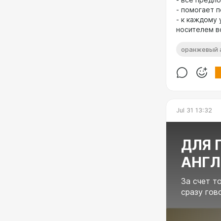
- помогает п
- к каждому
носителем в
оранжевый 
Jul 31 13:32
ДЛЯ 
АНГЛ
За счет т
сразу гов