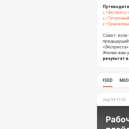
Путеводител
👉Экспресс-
👉Титановый
👉Оранжевый
Совет: если
предыдущий 
«Экспресса»
Желаю вам у
результат 
FEED
MED
Aug 04 11:52
Рабо