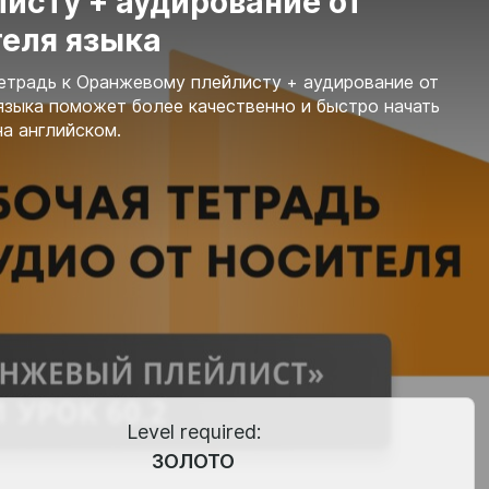
исту + аудирование от
теля языка
етрадь к Оранжевому плейлисту + аудирование от
языка поможет более качественно и быстро начать
на английском.
Level required:
ЗОЛОТО