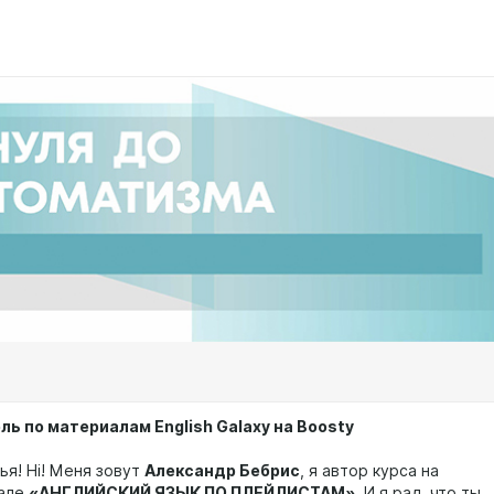
ь по материалам English Galaxy на Boosty
ья! Hi! Меня зовут
Александр Бебрис
, я автор курса на
нале
«АНГЛИЙСКИЙ ЯЗЫК ПО ПЛЕЙЛИСТАМ»
. И я рад, что ты