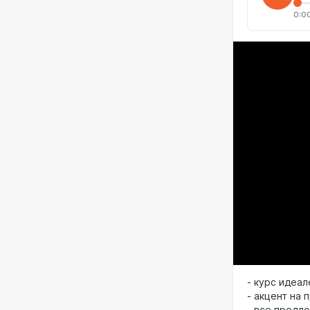
0:0
- курс идеа
- акцент на
- все предл