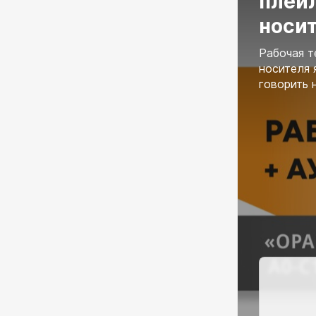
плейл
носи
Рабочая т
носителя 
говорить 