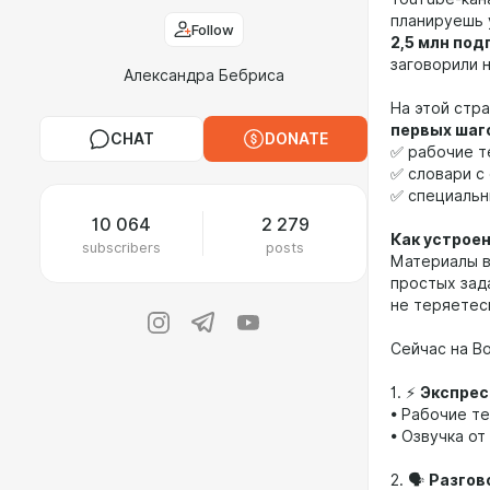
планируешь 
Follow
2,5 млн под
заговорили 
Александра Бебриса
На этой стр
первых шаго
CHAT
DONATE
✅ рабочие т
✅ словари с
✅ специальн
10 064
2 279
Как устрое
subscribers
posts
Материалы 
простых зада
не теряетес
Сейчас на B
1. ⚡️
Экспрес
• Рабочие те
• Озвучка о
2. 🗣
Разгов