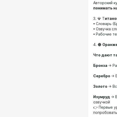
Авторский ку
понимать н
3. 💎 Т
итано
• Словарь (Б
• Озвучка с
• Рабочие те
4. 🟠
Оранже
Что дают т
Бронза
→ Ра
Серебро
→ В
Золото
→ Вс
Изумруд
→ В
озвучкой
👉 Первые у
попробовать