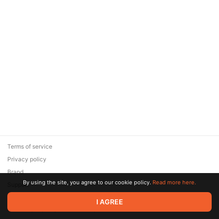
Terms of service
Privacy policy
Brand
By using the site, you agree to our cookie policy.
Read more here.
Support
© 2026 Zaya Solutions Limited. All rights reserved. All trademarks
I AGREE
are the property of their respective owners.