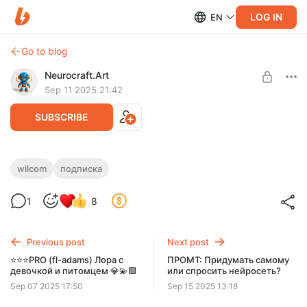
LOG IN
EN
Go to blog
Neurocraft.Art
Sep 11 2025 21:42
SUBSCRIBE
Запись эфира: Устраняем протяжки в
wilcom
подписка
строчевом дизайне + бонус 🅱️ 🟪
Level required:
1
8
НЕЙРО-КРАФТЕР
Ловите два ролика: Как устранять протяжки и как их не
делать.
UNLOCK POST
Previous post
Next post
⭐⭐⭐PRO (fl-adams) Лора с
ПРОМТ: Придумать самому
девочкой и питомцем 💎💫🟪
или спросить нейросеть?
Sep 07 2025 17:50
Sep 15 2025 13:18