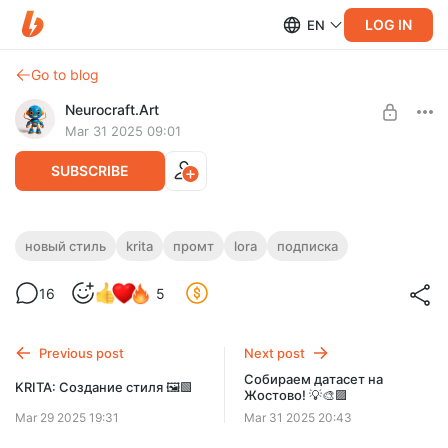
LOG IN
EN
Go to blog
Neurocraft.Art
Mar 31 2025 09:01
SUBSCRIBE
Изучаем промт: ДогоМур — любовь,
новый стиль
krita
промт
lora
подписка
победившая видовые различия 💎🌈📝🟪
Level required:
16
5
НЕЙРО-КРАФТЕР
Изучаем особенности написания промтов. Тестируем
новую лору
SUBSCRIBE
Previous post
Next post
Собираем датасет на
KRITA: Создание стиля 🖼️🟩
Жостово! 💡🎨🟪
Mar 29 2025 19:31
Mar 31 2025 20:43