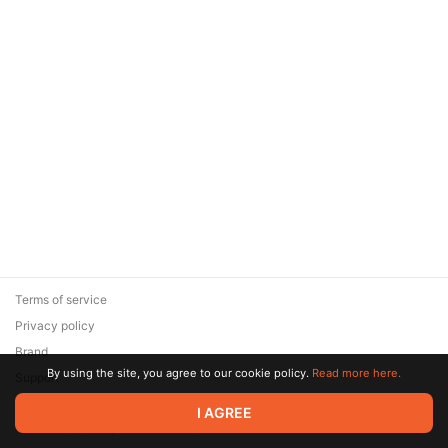
Terms of service
Privacy policy
Brand
By using the site, you agree to our cookie policy.
Read more here.
Support
© 2026 Zaya Solutions Limited. All rights reserved. All trademarks
I AGREE
are the property of their respective owners.