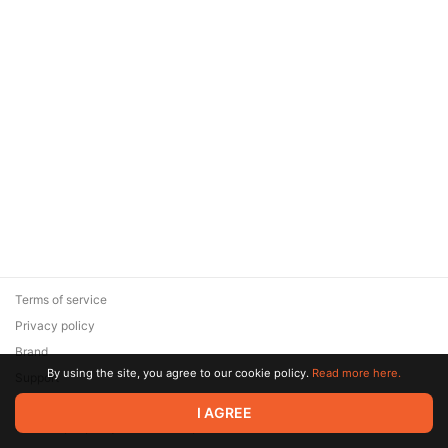
Terms of service
Privacy policy
Brand
By using the site, you agree to our cookie policy.
Read more here.
Support
© 2026 Zaya Solutions Limited. All rights reserved. All trademarks
I AGREE
are the property of their respective owners.