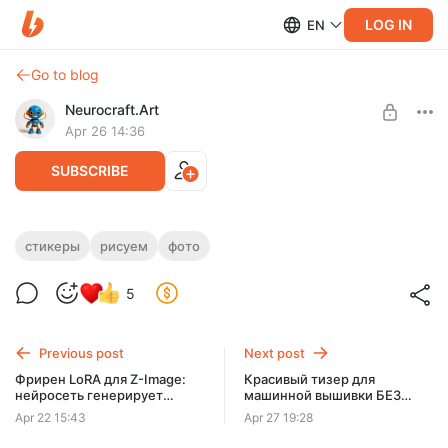
LOG IN
EN
Go to blog
Neurocraft.Art
Apr 26 14:36
SUBSCRIBE
Стикер-пак "Аниме-эмоции" из нашей
стикеры
рисуем
фото
LoRA Фрирен — готовый набор + как
Level required:
5
загрузить в Telegram
НЕЙРО-КРАФТЕР
В этом посте:
SUBSCRIBE
*Промпты для генерации 19 стикеров (одна героиня,
Previous post
Next post
разные эмоции
Фрирен LoRA для Z-Image:
Красивый тизер для
*Как подготовить картинки под требования Teлeграм
нейросеть генерирует
машинной вышивки БЕЗ
*Пошаговая з...
аниме-эльфийку в стиле
Photoshop | Урок по Krita
Apr 22 15:43
Apr 27 19:28
вышивки на худи и футболки