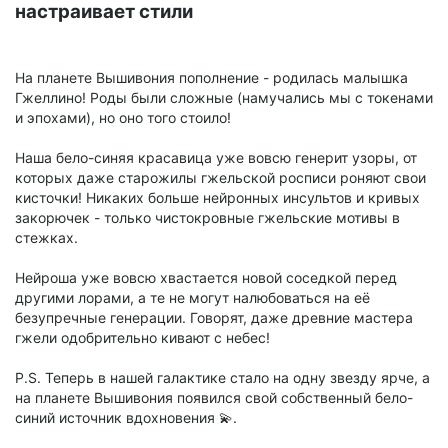
настраивает стили
На планете Вышивония пополнение - родилась малышка
Гжеллино! Роды были сложные (намучались мы с токенами
и эпохами), но оно того стоило!
Наша бело-синяя красавица уже вовсю генерит узоры, от
которых даже старожилы гжельской росписи роняют свои
кисточки! Никаких больше нейронных инсультов и кривых
закорючек - только чистокровные гжельские мотивы в
стежках.
Нейроша уже вовсю хвастается новой соседкой перед
другими лорами, а те не могут налюбоваться на её
безупречные генерации. Говорят, даже древние мастера
гжели одобрительно кивают с небес!
P.S. Теперь в нашей галактике стало на одну звезду ярче, а
на планете Вышивония появился свой собственный бело-
синий источник вдохновения 💫.