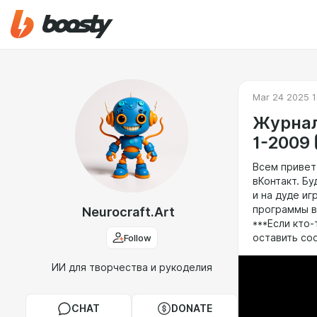
Mar 24 2025 1
Журнал
1-2009 
Всем привет
вКонтакт. Бу
и на дуде иг
программы в
Neurocraft.Art
***Если кто
Follow
оставить со
ИИ для творчества и рукоделия
CHAT
DONATE