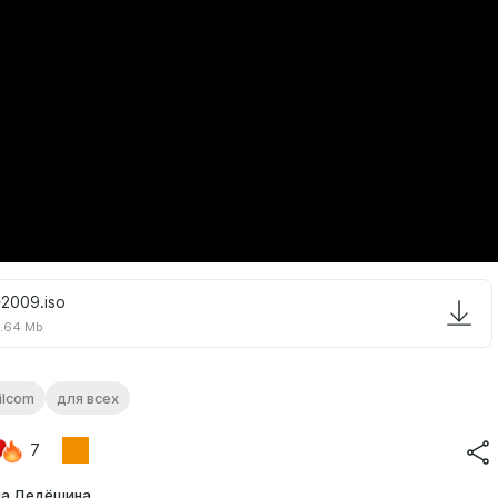
-2009.iso
.64 Mb
ilcom
для всех
7
а Дедёшина