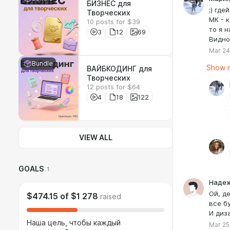
БИЗНЕС для
;) гд
Творческих
МК - 
10 posts for $39
то я н
3
12
69
Видно
Mar 24
Bundle
Show m
ВАЙБКОДИНГ для
Творческих
12 posts for $64
4
18
122
VIEW ALL
GOALS
1
Надеж
Ой, д
$474.15
of
$1 278
raised
все б
И диз
Наша цель, чтобы каждый
Mar 25