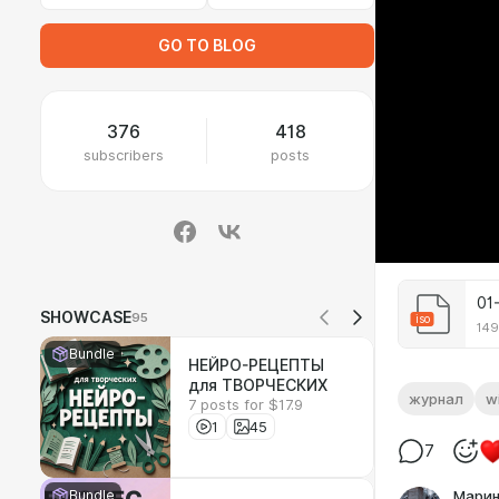
GO TO BLOG
376
418
subscribers
posts
01
SHOWCASE
95
iso
149
Bundle
НЕЙРО-РЕЦЕПТЫ
для ТВОРЧЕСКИХ
журнал
w
7 posts for $17.9
1
45
7
Марин
Bundle