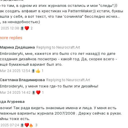
ей-то там, в одном из этих журналов остались и мои "следы";))
как создать алфавит в крестиках на PatternMaker;)) кстати, буквы
ашла у себя, а вот текст, что там 'сочиняла" бесследно исчез...
, за ненадобностью;)
 2025 12:38
2
ore replies
Марина Дедёшина
Replying to
Neurocraft.Art
EmbroideryAi, мне, кажется это было сто лет назад;)) по дате
создания дизайнов посмотрю - какой год. Да, скорее всего -
ещё бумажный вариант был это.
Mar 24 2025 12:54
1
Светлана Владимирова
Replying to
Neurocraft.Art
EmbroideryAi, у меня тоже где-то были эти дизайны!
Mar 24 2025 14:42
1
да Агуреева
евочки! Так рада видеть знакомые имена и лица. У меня есть
умажные варианты журнала 2007/2008 . Держу сейчас в руках.
айны тоже есть.
 2025 07:24
3