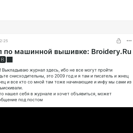
2:25
 по машинной вышивке: Broidery.Ru
️🟩
! Выкладываю журнал здесь, ибо не все могут пройти
дьте снисходительны, это 2009 год и я там и писатель и жнец
рец и все кто со мной там тоже начинающие и инфу мы сами из
ыискивали.
-то нашел себя в журнале и хочет объявиться, может
общение под постом