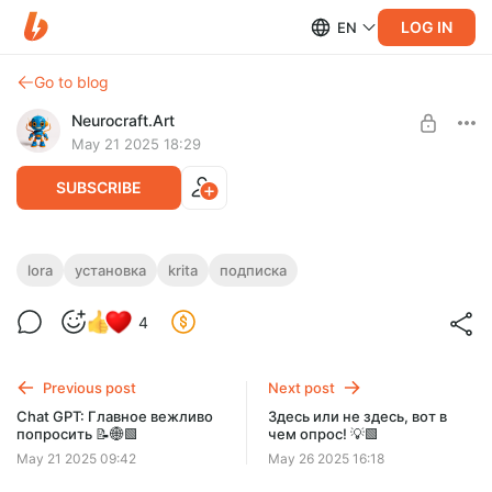
LOG IN
EN
Go to blog
Neurocraft.Art
May 21 2025 18:29
SUBSCRIBE
LoRA SD XL (horsemb.safetensors):
lora
установка
krita
подписка
Конелора 💎🖼️🌈🟪
Level required:
4
НЕЙРО-КРАФТЕР
Новая LoRA - генерация лошадей, жирафов, слонов в
стежках машинной вышивки. Наслаждаемся красотой!
SUBSCRIBE
Previous post
Next post
Chat GPT: Главное вежливо
Здесь или не здесь, вот в
попросить 📝🌐🟩
чем опрос! 💡🟩
May 21 2025 09:42
May 26 2025 16:18