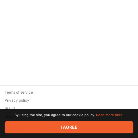
Terms of service
Privacy policy
Brand
By using the site, you agree to our cookie policy.
Read more here.
Support
© 2026 Zaya Solutions Limited. All rights reserved. All trademarks
I AGREE
are the property of their respective owners.