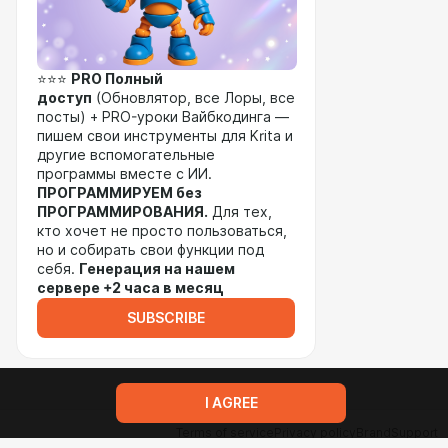
⭐⭐⭐
PRO
Полный
доступ
(Обновлятор, все Лоры, все
посты) + PRO-уроки Вайбкодинга —
пишем свои инструменты для Krita и
другие вспомогательные
программы вместе с ИИ.
ПРОГРАММИРУЕМ без
ПРОГРАММИРОВАНИЯ.
Для тех,
кто хочет не просто пользоваться,
но и собирать свои функции под
себя.
Генерация на нашем
сервере +2 часа в месяц
SUBSCRIBE
I AGREE
Terms of service
Privacy policy
Brand
Support