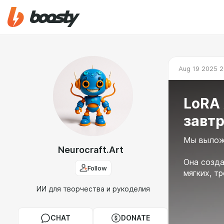
Aug 19 2025 2
LoRA 
завтр
Мы вылож
Neurocraft.Art
Она созда
Follow
мягких, т
ИИ для творчества и рукоделия
CHAT
DONATE