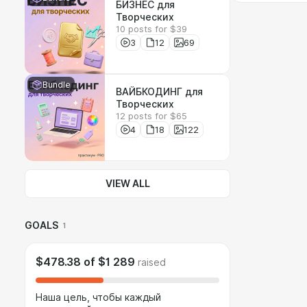
БИЗНЕС для
Творческих
10 posts for $39
3
12
69
Bundle
ВАЙБКОДИНГ для
Творческих
12 posts for $65
4
18
122
VIEW ALL
GOALS
1
$478.38
of
$1 289
raised
Наша цель, чтобы каждый