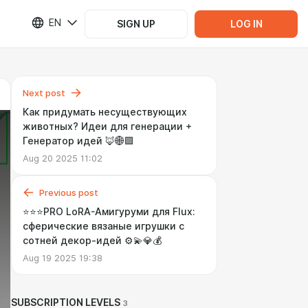
EN
SIGN UP
LOG IN
Next post
Как придумать несуществующих
животных? Идеи для генерации +
Генератор идей 🦊🌐🟪
Aug 20 2025 11:02
Previous post
⭐⭐⭐PRO LoRA-Амигуруми для Flux:
сферические вязаные игрушки с
сотней декор-идей ⚙️💫💎💰
Aug 19 2025 19:38
SUBSCRIPTION LEVELS
3