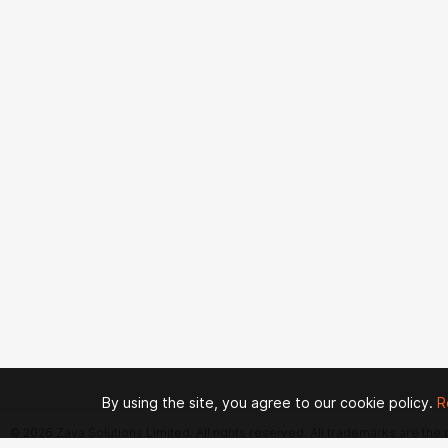
By using the site, you agree to our cookie policy.
R
© 2026 Zaya Solutions Limited. All rights reserved. All trademarks are the