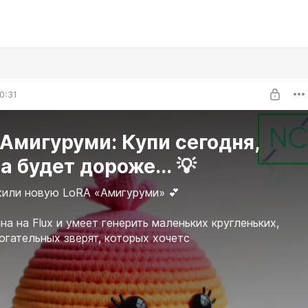
0:31
Амигуруми: Купи сегодня,
а будет дороже... 💡
или новую LoRA «Амигуруми» 💕
на на Flux и умеет генерить маленьких кругленьких,
рогательных зверят, которых хочетс