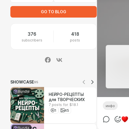
GO TO BLOG
376
418
subscribers
posts
SHOWCASE
95
Bundle
НЕЙРО-РЕЦЕПТЫ
для ТВОРЧЕСКИХ
7 posts for $18.1
инфо
1
45
Bundle