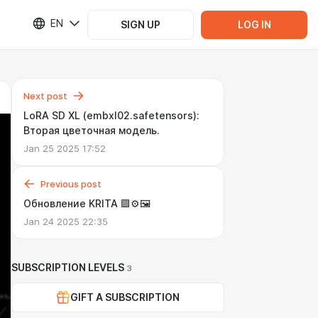
EN
SIGN UP
LOG IN
Next post
LoRA SD XL (embxl02.safetensors):
Вторая цветочная модель.
Jan 25 2025 17:52
Previous post
Обновление KRITA 🟪⚙️🖼️
Jan 24 2025 22:35
SUBSCRIPTION LEVELS
3
GIFT A SUBSCRIPTION