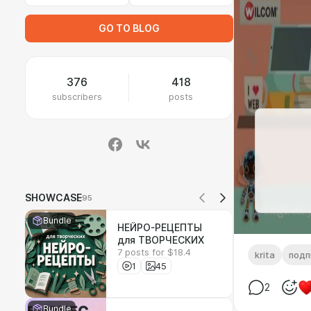
GO TO BLOG
376
418
subscribers
posts
SHOWCASE
95
Bundle
НЕЙРО-РЕЦЕПТЫ
для ТВОРЧЕСКИХ
7 posts for $18.4
krita
подп
1
45
2
Bundle