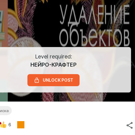
Level required:
НЕЙРО-КРАФТЕР
UNLOCK POST
иска
6