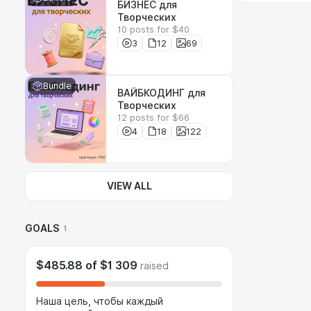
БИЗНЕС для
Творческих
10 posts for $40
3
12
69
Bundle
ВАЙБКОДИНГ для
Творческих
12 posts for $66
4
18
122
VIEW ALL
GOALS
1
$485.88
of
$1 309
raised
Наша цель, чтобы каждый