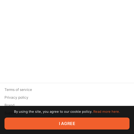
Terms of service
Privacy policy
Brand
By using the site, you agree to our cookie policy.
Read more here.
Support
© 2026 Zaya Solutions Limited. All rights reserved. All trademarks
I AGREE
are the property of their respective owners.