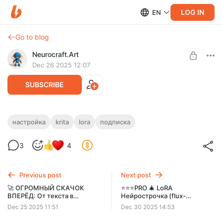
LOG IN
EN
Go to blog
Neurocraft.Art
Dec 26 2025 12:07
SUBSCRIBE
⭐⭐⭐PRO Упорядочиваем и
настройка
krita
lora
подписка
донастраиваем. Крита и Лоры.
Level required:
3
4
НЕЙРО-КРАФТЕР PRO
Дополнительные настройки плагина, которые помогают
упорядочить Лоры и сделать генерации с нашими LoRAs
SUBSCRIBE
еще более качественными
Previous post
Next post
🚀 ОГРОМНЫЙ СКАЧОК
⭐⭐⭐PRO 🎄 LoRA
ВПЕРЁД: От текста в
Нейрострочка (flux-
картинку к картинке в
emb03stich.safetensors)
Dec 25 2025 11:51
Dec 30 2025 14:53
стежки