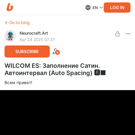
LOG IN
EN
Go to blog
Neurocraft.Art
Apr 24 2025 07:37
SUBSCRIBE
WILCOM ES: Заполнение Сатин.
Автоинтервал (Auto Spacing) 🅱️🟩
Всем привет!