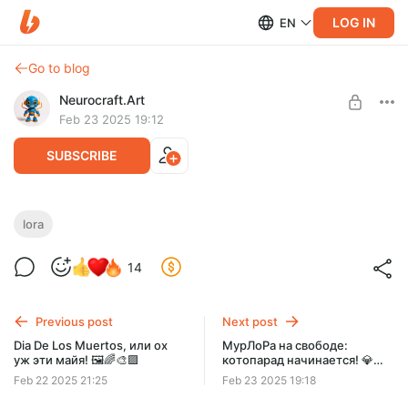
LOG IN
EN
Go to blog
Neurocraft.Art
Feb 23 2025 19:12
SUBSCRIBE
LoRA SD XL (ncatys.safetensors):
lora
МурЛоРа -- повелительница пушистых
Level required:
14
строчек! 💎🖼️🌈🟪
НЕЙРО-КРАФТЕР
Внимание-внимание! У нас пополнение в семействе LoRa!
SUBSCRIBE
Встречайте – МурЛоРа, специалист по котикам в стежках и
Previous post
Next post
профессионал по мурчащим дизай
Dia De Los Muertos, или ох
МурЛоРа на свободе:
уж эти майя! 🖼️🌈🎨🟪
котопарад начинается! 💎🎨
🟩
Feb 22 2025 21:25
Feb 23 2025 19:18