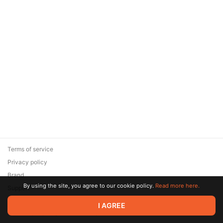
Terms of service
Privacy policy
Brand
By using the site, you agree to our cookie policy.
Read more here.
Support
© 2026 Zaya Solutions Limited. All rights reserved. All trademarks
I AGREE
are the property of their respective owners.