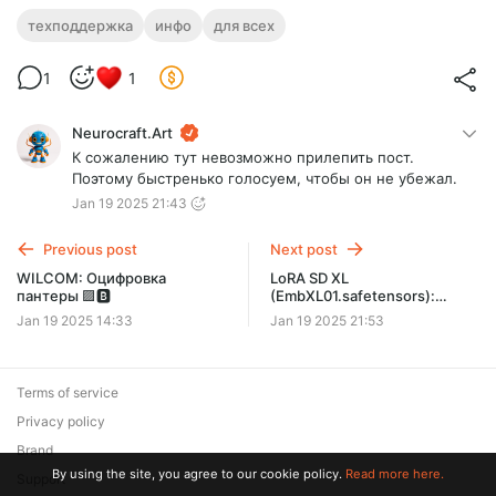
техподдержка
инфо
для всех
1
1
Neurocraft.Art
К сожалению тут невозможно прилепить пост.
Поэтому быстренько голосуем, чтобы он не убежал.
Jan 19 2025 21:43
Previous post
Next post
WILCOM: Оцифровка
LoRA SD XL
пантеры 🟪🅱️
(EmbXL01.safetensors):
Первая цветочная модель
Jan 19 2025 14:33
Jan 19 2025 21:53
Terms of service
Privacy policy
Brand
By using the site, you agree to our cookie policy.
Read more here.
Support