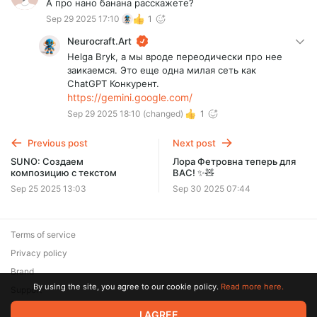
А про нано банана расскажете?
Sep 29 2025 17:10
1
Neurocraft.Art
Helga Bryk, а мы вроде переодически про нее
заикаемся. Это еще одна милая сеть как
ChatGPT Конкурент.
https://gemini.google.com/
Sep 29 2025 18:10
(changed)
1
Previous post
Next post
SUNO: Создаем
Лора Фетровна теперь для
композицию с текстом
ВАС! ✨🧸
Sep 25 2025 13:03
Sep 30 2025 07:44
Terms of service
Privacy policy
Brand
By using the site, you agree to our cookie policy.
Read more here.
Support
© 2026 Zaya Solutions Limited. All rights reserved. All trademarks
I AGREE