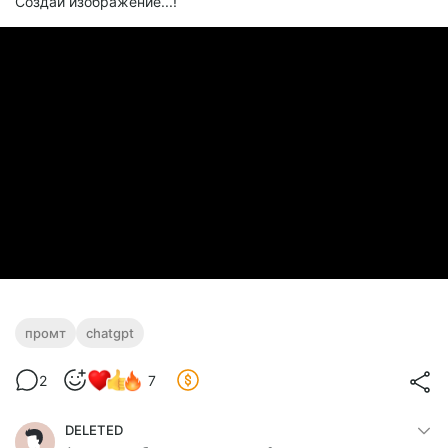
Создай изображение...!
промт
chatgpt
2
7
DELETED