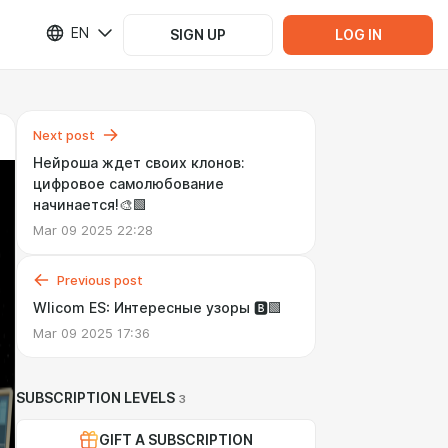
EN
SIGN UP
LOG IN
Next post
Нейроша ждет своих клонов:
цифровое самолюбование
начинается!🎨🟩
Mar 09 2025 22:28
Previous post
Wlicom ES: Интересные узоры 🅱️🟩
Mar 09 2025 17:36
SUBSCRIPTION LEVELS
3
GIFT A SUBSCRIPTION