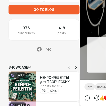
GO TO BLOG
376
418
subscribers
posts
SHOWCASE
95
Bundle
НЕЙРО-РЕЦЕПТЫ
для ТВОРЧЕСКИХ
7 posts for $17.9
lora
новый
1
45
Bundle