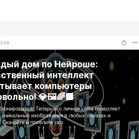
22:24
ждый дом по Нейроше:
сственный интеллект
атывает компьютеры
вольно! 💎🖼️🌈🟪
лонировался! Теперь его личная LoRa позволяет
 уникальные изображения в любых образах и
. Скачайте и поселите сво