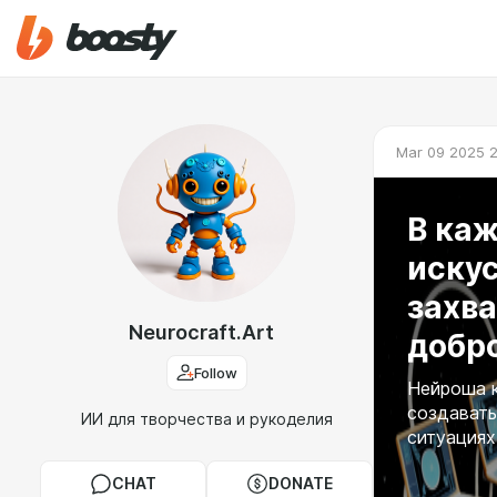
Mar 09 2025 
В ка
иску
захв
Neurocraft.Art
добро
Follow
Нейроша к
создавать
ИИ для творчества и рукоделия
ситуациях
CHAT
DONATE