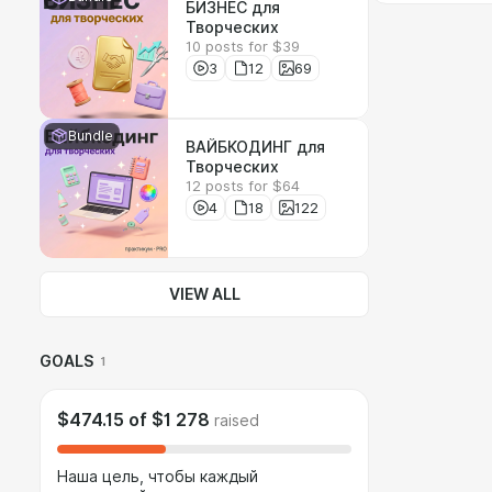
БИЗНЕС для
Творческих
10 posts for $39
3
12
69
Bundle
ВАЙБКОДИНГ для
Творческих
12 posts for $64
4
18
122
VIEW ALL
GOALS
1
$474.15
of
$1 278
raised
Наша цель, чтобы каждый