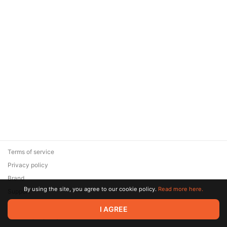
Terms of service
Privacy policy
Brand
By using the site, you agree to our cookie policy.
Read more here.
Support
© 2026 Zaya Solutions Limited. All rights reserved. All trademarks
I AGREE
are the property of their respective owners.