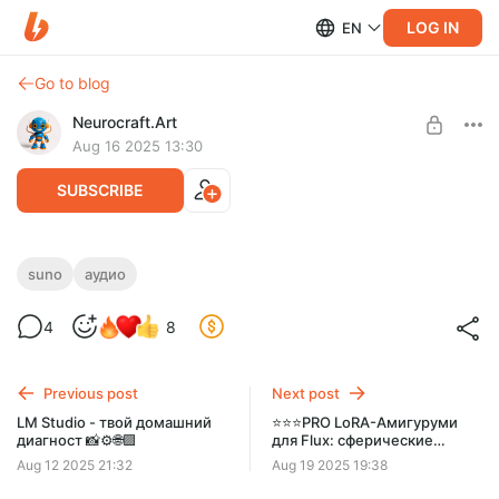
LOG IN
EN
Go to blog
Neurocraft.Art
Aug 16 2025 13:30
SUBSCRIBE
Секрет блогеров. Или где берут музыку,
suno
аудио
которой нет в стоках 🎵
Level required:
4
8
НЕЙРО-КРАФТЕР
SUBSCRIBE
Previous post
Next post
LM Studio - твой домашний
⭐⭐⭐PRO LoRA-Амигуруми
диагност 📸⚙️🌐🟪
для Flux: сферические
вязаные игрушки с сотней
Aug 12 2025 21:32
Aug 19 2025 19:38
декор-идей ⚙️💫💎💰