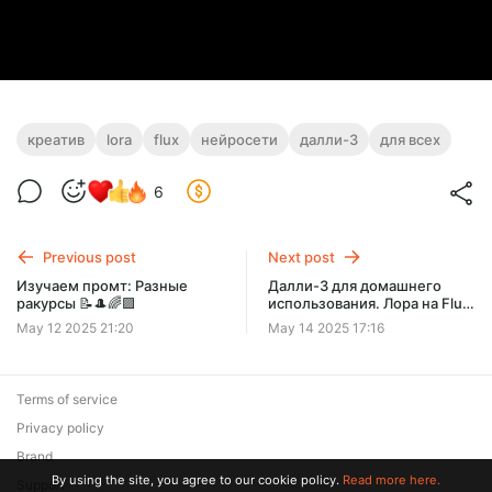
креатив
lora
flux
нейросети
далли-3
для всех
6
Previous post
Next post
Изучаем промт: Разные
Далли-3 для домашнего
ракурсы 📝🎩🌈🟪
использования. Лора на Flux,
настройки 💎💫🌈🟪
May 12 2025 21:20
May 14 2025 17:16
Terms of service
Privacy policy
Brand
By using the site, you agree to our cookie policy.
Read more here.
Support