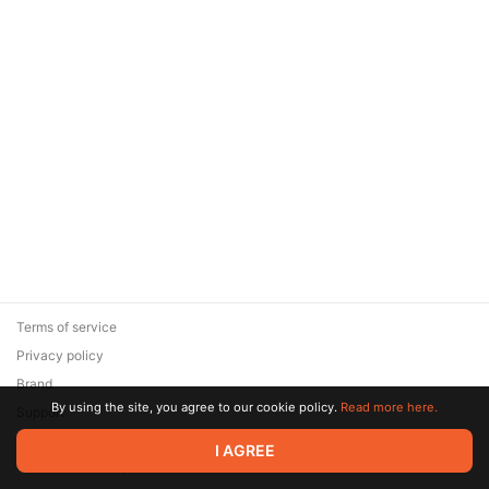
Terms of service
Privacy policy
Brand
By using the site, you agree to our cookie policy.
Read more here.
Support
© 2026 Zaya Solutions Limited. All rights reserved. All trademarks
I AGREE
are the property of their respective owners.