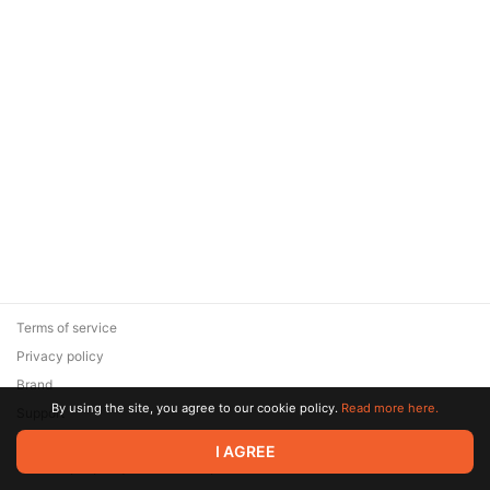
Terms of service
Privacy policy
Brand
By using the site, you agree to our cookie policy.
Read more here.
Support
© 2026 Zaya Solutions Limited. All rights reserved. All trademarks
I AGREE
are the property of their respective owners.