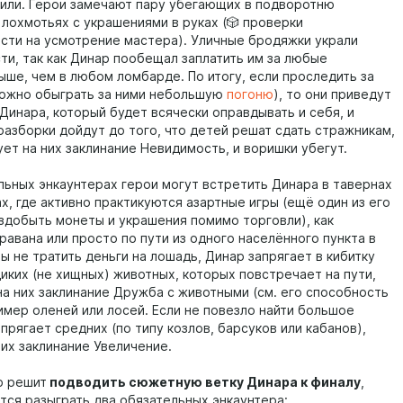
били. Герои замечают пару убегающих в подворотню
 лохмотьях с украшениями в руках (🎲 проверки
сти на усмотрение мастера). Уличные бродяжки украли
ти, так как Динар пообещал заплатить им за любые
ыше, чем в любом ломбарде. По итогу, если проследить за
можно обыграть за ними небольшую
погоню
), то они приведут
 Динара, который будет всячески оправдывать и себя, и
разборки дойдут до того, что детей решат сдать стражникам,
ет на них заклинание Невидимость, и воришки убегут.
льных энкаунтерах герои могут встретить Динара в тавернах
х, где активно практикуются азартные игры (ещё один из его
здобыть монеты и украшения помимо торговли), как
равана или просто по пути из одного населённого пункта в
ы не тратить деньги на лошадь, Динар запрягает в кибитку
иких (не хищных) животных, которых повстречает на пути,
на них заклинание Дружба с животными (см. его способность
имер оленей или лосей. Если не повезло найти большое
прягает средних (по типу козлов, барсуков или кабанов),
них заклинание Увеличение.
р решит
подводить сюжетную ветку Динара к финалу
,
тся разыграть два обязательных энкаунтера: