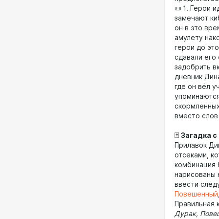
📜 1. Герои 
замечают киб
он в это вр
амулету нак
герои до это
сдавали его
задобрить вк
дневник Дин
где он вёл у
упоминаются
скормленных
вместо слов
🃏
Загадка с
Прилавок Ди
отсеками, к
комбинация б
нарисованы 
ввести след
Повешенный
Правильная 
Дурак, Повеш