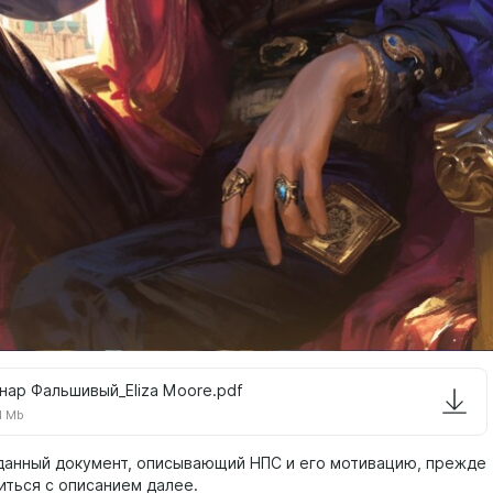
нар Фальшивый_Eliza Moore.pdf
1 Mb
данный документ, описывающий НПС и его мотивацию, прежде
иться с описанием далее.