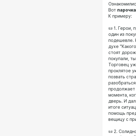
Ознакомились
Вот
парочка
К примеру:
📜 1. Герои,
один из поку
подешевле. Н
духе "Каког
стоят дорож
покупали, ты
Торговец уж
проклятое у
позвать стра
разобраться
продолжает 
момента, ко
дверь. И дал
итоге ситуа
помощь пред
вещицу с пр
📜 2. Солидн