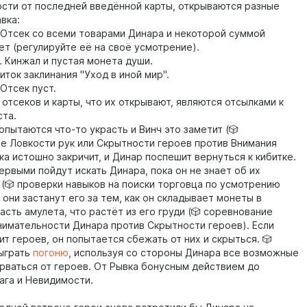
мости от последней введённой карты, открываются разные
вка:
Отсек со всеми товарами Динара и некоторой суммой
ет (регулируйте её на своё усмотрение).
.
Кинжал и пустая монета души.
иток заклинания "Уход в иной мир".
Отсек пуст.
отсеков и карты, что их открывают, являются отсылками к
ста.
опытаются что-то украсть и Винч это заметит (🎲
е Ловкости рук или Скрытности героев против Внимания
ка истошно закричит, и Динар поспешит вернуться к кибитке.
ервыми пойдут искать Динара, пока он не знает об их
 (🎲 проверки навыков на поиски торговца по усмотрению
 они застанут его за тем, как он складывает монеты в
сть амулета, что растёт из его груди (🎲 соревнование
нимательности Динара против Скрытности героев). Если
т героев, он попытается сбежать от них и скрыться. 🎲
ыграть
погоню
, используя со стороны Динара все возможные
рваться от героев. От Рывка бонусным действием до
ага и Невидимости.