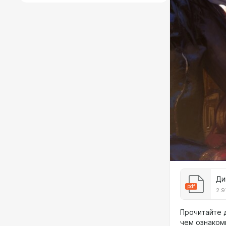
Ди
pdf
2.9
Прочитайте 
чем ознаком