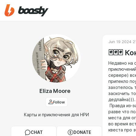
Jun 19 2024 2
🃏🃏🃏 
Недавно на 
приключений,
сервере) все
припекло по
захотелось т
Eliza Moore
заскочить то
дедлайна)))
Follow
Правда из-з
разве что по
Карты и приключения для НРИ
места для о
во время вс
квеста про 
CHAT
DONATE