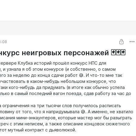
1:08
Конкурс неигровых персонажей 🃏🃏🃏
сервере Клубка историй прошёл конкурс НПС для
 и узнала я об этом конкурсе (и собственно, о самом
го за неделю до конца сдачи работ 😅. И что-то мне так
участвовать в каком-нибудь небольшом конкурсе, что
аки кого-нибудь да придумать (в итоге как обычно успела
лько в самый последний вагон поезда, сдав работу за час до
.
а ограничения на три тысячи слов получилось расписать
ловину от того, что я напридумывала 😅. А именно, не хватило
писания мини-энкаунтеров, которые мастер мог бы разыграть
треч с этим неписем, а также описание концовок сюжетного
этот мутный контракт с дьяволюкой.