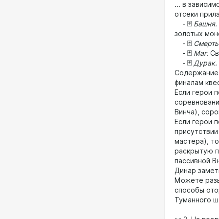
... в зависи
отсеки прила
- 🃏
Башня.
золотых мон
- 🃏
Смерть
- 🃏
Маг.
Св
- 🃏
Дурак.
Содержание 
финалам кве
Если герои п
соревновани
Винча), соро
Если герои п
присутствии
мастера), то
раскрытую па
пассивной В
Динар замети
Можете раз
способы ото
Туманного ш