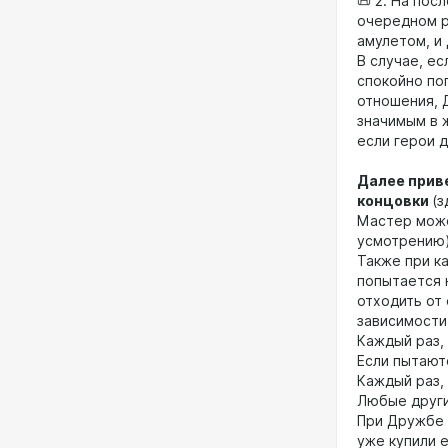
📜 2. На пос
очередном р
амулетом, и 
В случае, ес
спокойно по
отношения, 
значимым в 
если герои 
Далее прив
концовки
(з
Мастер може
усмотрению)
Также при к
попытается 
отходить от 
зависимости
Каждый раз, 
Если пытаютс
Каждый раз, 
Любые други
При Дружбе >
уже купили 