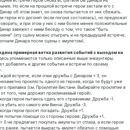
ледней встрече герои снова встретили бы Динара на
ынке. Но если на прошлой встрече герои застали его с
Динар об этом знает, он снова попытается от них сбежать.
ли герои его догонят (если погоня состоялась), но предложат
говорить, и при этом у них с ним более менее положительные
Динар завяжет с ними беседу о том, что такое "быть
жизни" (эту сцену можно отыграть и на предыдущей встрече,
догнали Динара после сцены с амулетом).
едена примерная ветка развития событий с выходом на
десь упоминаются только описанные выше энкаунтеры.
т добавлять и другие события и встречи по своему
.
аждой встрече, если очки дружбы с Динаром < 3, он
незаметно проклясть одного из героев, когда те будут уже
его прилавка (см. Проклятия Вистани. Выбирайте проклятие в
 от того, чем дорожит проклинаемый герой).
когда герои пытаюсь сдать его стражникам: Дружба -1.
я убить его самого или Винча: Дружба -3.
когда герои просят погадать: Дружба +1.
е попытки помощи со стороны героев: Дружба +1.
 0 не предлагает покупать амулеты от сглаза, а если герои
его ранее, пытается выкрасть амулет обратно с помощью