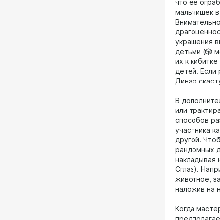
что её огра
мальчишек в
Внимательно
драгоценнос
украшения в
детьми (🎲 
их к кибитке
детей. Если 
Динар скасту
В дополните
или трактира
способов ра
участника ка
другой. Чтоб
рандомных д
накладывая 
Сглаз). Напр
животное, за
наложив на 
Когда масте
предполагае