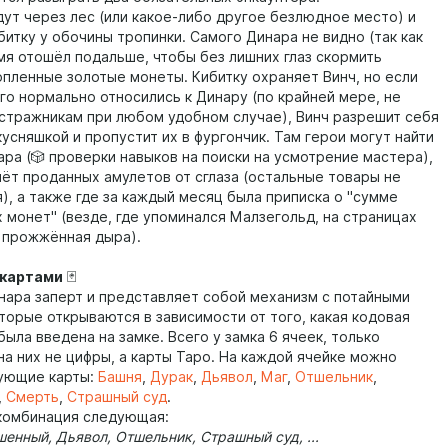
идут через лес (или какое-либо другое безлюдное место) и
итку у обочины тропинки. Самого Динара не видно (так как
емя отошёл подальше, чтобы без лишних глаз скормить
опленные золотые монеты. Кибитку охраняет Винч, но если
го нормально относились к Динару (по крайней мере, не
 стражникам при любом удобном случае), Винч разрешит себя
усняшкой и пропустит их в фургончик. Там герои могут найти
ара (🎲 проверки навыков на поиски на усмотрение мастера),
чёт проданных амулетов от сглаза (остальные товары не
), а также где за каждый месяц была приписка о "сумме
 монет" (везде, где упоминался Малзегольд, на страницах
 прожжённая дыра).
 картами
🃏
нара заперт и представляет собой механизм с потайными
оторые открываются в зависимости от того, какая кодовая
ыла введена на замке. Всего у замка 6 ячеек, только
на них не цифры, а карты Таро. На каждой ячейке можно
ующие карты:
Башня
,
Дурак
,
Дьявол
,
Маг
,
Отшельник
,
,
Смерть
,
Страшный суд
.
комбинация следующая:
енный, Дьявол, Отшельник, Страшный суд, ...