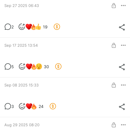
Sep 27 2025 06:43
SUBSCRIBE
Словесный Разнос: про 2018ый год
2
19
(часть 3)
Level required:
подпискааа
Sep 17 2025 13:54
SUBSCRIBE
Обзор на мою фотоплёнку
5
30
Level required:
подпискааа
Sep 08 2025 15:33
SUBSCRIBE
Словесный Разнос: про 2018ый год
3
24
(часть 2)
Level required:
подпискааа
Aug 29 2025 08:20
SUBSCRIBE