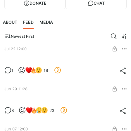
DONATE
CHAT
ABOUT
FEED
MEDIA
Newest First
Jul 22 12:00
Мы посмотрели вертикальный сериал
1
19
50 Женщин Моего Сына
Level required:
подпискааа
Jun 29 11:28
SUBSCRIBE
Словесный Разнос: про жизнь в
8
23
фандоме BTS часть 1
Level required:
подпискааа
Jun 07 12:00