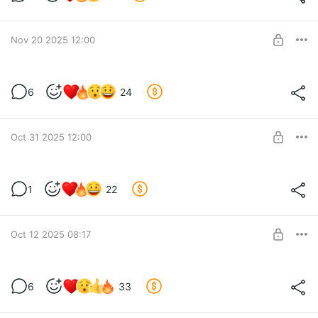
Level required:
подпискааа
Nov 20 2025 12:00
SUBSCRIBE
Мы посмотрели Спермагеддон
6
24
Level required:
подпискааа
Oct 31 2025 12:00
SUBSCRIBE
Словесный Разнос: про дни рождения
1
22
Level required:
подпискааа
Oct 12 2025 08:17
SUBSCRIBE
Мы прочитали ваши анонимные
6
33
откровения
Level required:
подпискааа