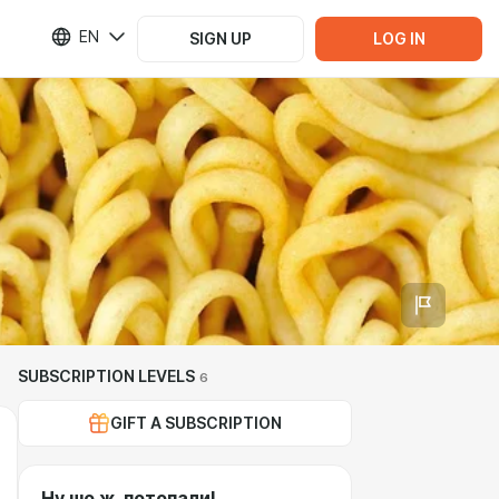
EN
SIGN UP
LOG IN
SUBSCRIPTION LEVELS
6
GIFT A SUBSCRIPTION
Ну шо ж, потопали!