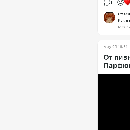
1
Стася
Как я
May 24
May 05 16:31
От пив
Парфюм