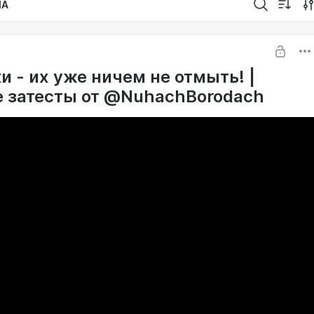
IA
и - их уже ничем не отмыть! |
 затесты от ‪@NuhachBorodach