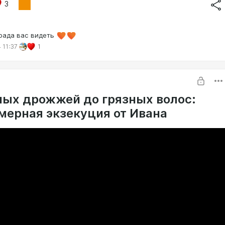
3
 рада вас видеть
 11:37
1
ных дрожжей до грязных волос:
ерная экзекуция от Ивана