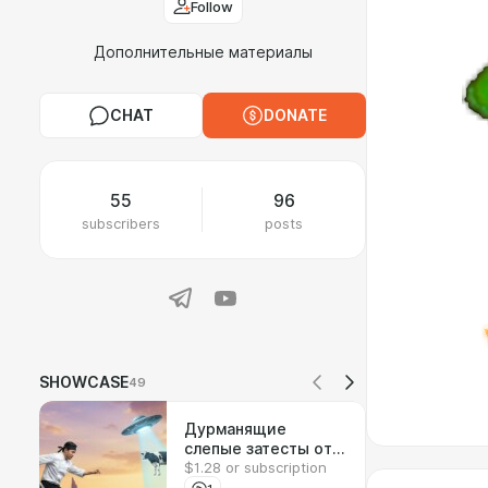
Follow
Дополнительные материалы
CHAT
DONATE
55
96
subscribers
posts
SHOWCASE
49
Дурманящие
слепые затесты от
$1.28 or subscription
Виталия