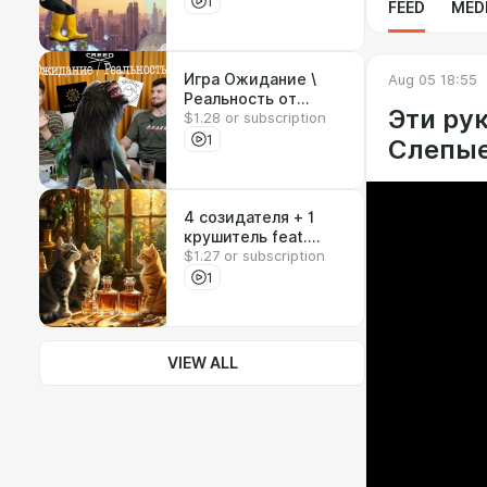
1
FEED
MED
Aug 05 18:55
Игра Ожидание \
Реальность от
Эти рук
$1.28 or subscription
Виталия
1
Слепые
4 созидателя + 1
крушитель feat.
$1.27 or subscription
Коля
1
VIEW ALL