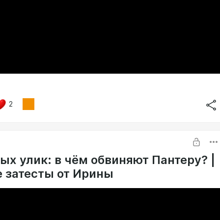
2
ых улик: в чём обвиняют Пантеру? |
 затесты от Ирины