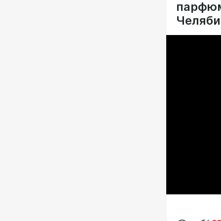
парфюм
Челяби