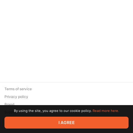
Terms of service
Privacy policy
Brand
By using the site, you agree to our cookie policy.
Read more here.
Support
© 2026 Zaya Solutions Limited. All rights reserved. All trademarks
I AGREE
are the property of their respective owners.