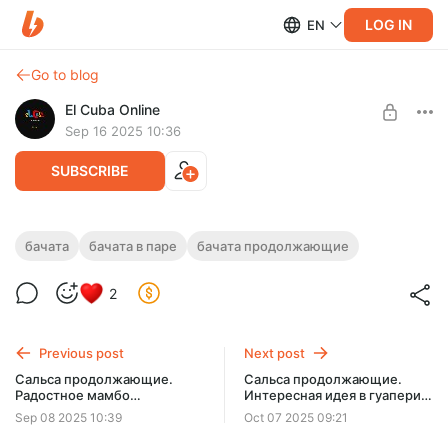
LOG IN
EN
Go to blog
El Cuba Online
Sep 16 2025 10:36
SUBSCRIBE
Бачата продолжающие. Популярный
бачата
бачата в паре
бачата продолжающие
выход из диагонали со вкусным
Level required:
2
продолжением.
Онлайн обучение
Сегодня разбираемся один из самых популярных сейчас
SUBSCRIBE
выходов из диагонали, с заходом в теневую позицию, где
Previous post
Next post
добавим кулито и красивый выход.
Сальса продолжающие.
Сальса продолжающие.
Радостное мамбо
Интересная идея в гуаперии
компликадо и важные
с продолжением
Sep 08 2025 10:39
Oct 07 2025 09:21
знания о соло в паре.