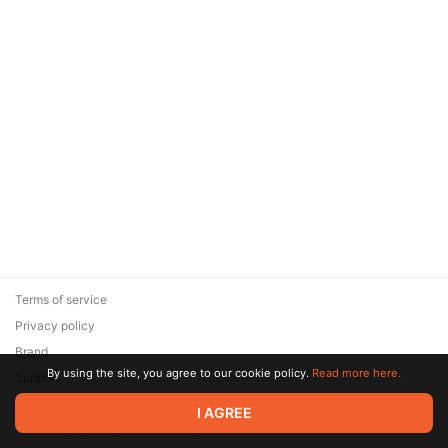
Terms of service
Privacy policy
Brand
By using the site, you agree to our cookie policy.
Read more here.
Support
© 2026 Zaya Solutions Limited. All rights reserved. All trademarks
I AGREE
are the property of their respective owners.