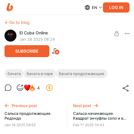
LOG IN
EN
Go to blog
El Cuba Online
Jan 28 2025 08:24
SUBSCRIBE
Бачата продолжающие. Кайфовый круг
бачата
бачата в паре
бачата продолжающие
с чачача
Level required:
4
Онлайн обучение
Один из моих любимых элементов в последнее время. Есть
множество вариаций, но записать решили именно эту.
SUBSCRIBE
Приятного обучения!
Previous post
Next post
Сальса продолжающие.
Сальса начинающие.
Редондо
Квадрат энчуфлы соло и в
паре
Jan 16 2025 09:52
Feb 17 2025 10:43