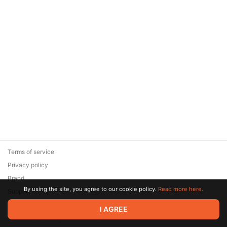
Terms of service
Privacy policy
Brand
By using the site, you agree to our cookie policy.
Read more here.
Support
© 2026 Zaya Solutions Limited. All rights reserved. All trademarks
I AGREE
are the property of their respective owners.