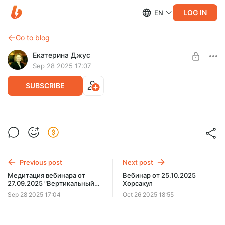
LOG IN
EN
Go to blog
Екатерина Джус
Sep 28 2025 17:07
SUBSCRIBE
Текст медитации вебинара от
27.09.2025
Level required:
Эксклюзивная подписка
Текст медитации вебинара от 27.09.2025
Previous post
Next post
UNLOCK POST
Медитация вебинара от
Вебинар от 25.10.2025
27.09.2025 "Вертикальный
Хорсакул
шаблон и тонкие тела
Sep 28 2025 17:04
Oct 26 2025 18:55
человека"