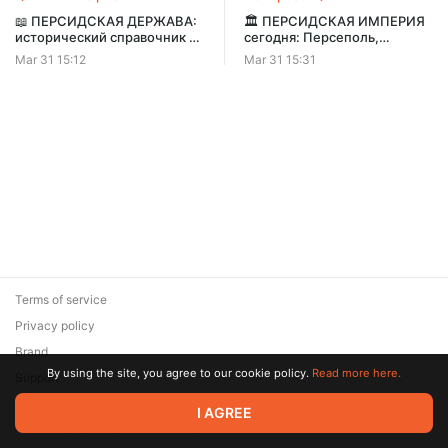
📖 ПЕРСИДСКАЯ ДЕРЖАВА:
🏛️ ПЕРСИДСКАЯ ИМПЕРИЯ
исторический справочник —
сегодня: Персеполь,
территория, города,
Пасаргады, музеи и
Mar 31 15:12
Mar 31 15:31
правители, управление и
артефакты | Путешествие в
упадок
прошлое
Terms of service
Privacy policy
Brand
By using the site, you agree to our cookie policy.
Read more here.
Support
© 2026 Zaya Solutions Limited. All rights reserved. All trademarks
I AGREE
are the property of their respective owners.