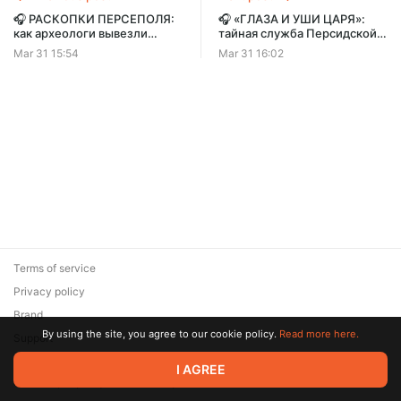
🎧 РАСКОПКИ ПЕРСЕПОЛЯ:
🎧 «ГЛАЗА И УШИ ЦАРЯ»:
как археологи вывезли
тайная служба Персидской
сокровища Персии. Грабёж
империи. Шпионаж при
Mar 31 15:54
Mar 31 16:02
или спасение? | Хроники
Ахеменидах | Хроники
Империи
Империи
Terms of service
Privacy policy
Brand
By using the site, you agree to our cookie policy.
Read more here.
Support
© 2026 Zaya Solutions Limited. All rights reserved. All trademarks
I AGREE
are the property of their respective owners.