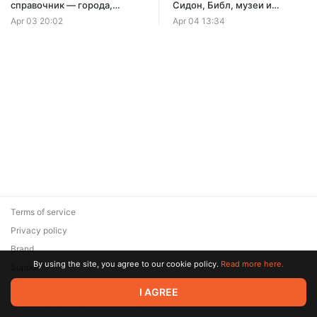
справочник — города,
Сидон, Библ, музеи и
территория, торговля,
финикийские артефакты |
Apr 03 20:02
Apr 04 13:34
общество ии упадок
Путешествие в прошлое
Terms of service
Privacy policy
Brand
By using the site, you agree to our cookie policy.
Read more here.
Support
© 2026 Zaya Solutions Limited. All rights reserved. All trademarks
I AGREE
are the property of their respective owners.