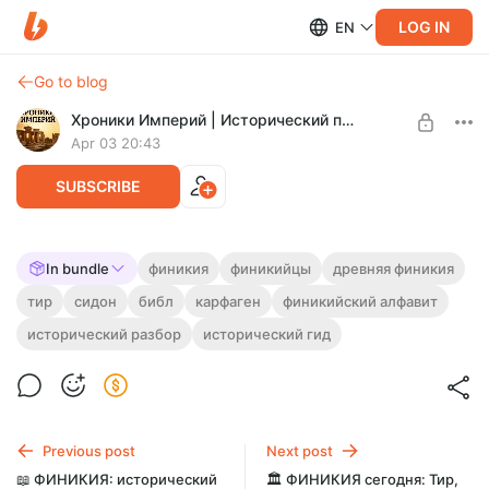
LOG IN
EN
Go to blog
Хроники Империй | Исторический подкаст
Apr 03 20:43
SUBSCRIBE
📚 ФИНИКИЯ: полный исторический
In bundle
финикия
финикийцы
древняя финикия
разбор — города, цари, торговля,
тир
сидон
библ
карфаген
финикийский алфавит
Level required:
алфавит и колонии
Исследователь
исторический разбор
исторический гид
Полный разбор Финикии: города, цари, торговля, колонии,
UNLOCK WITH DISCOUNT
религия, алфавит, Карфаген, карта, PDF, инфографика и
видео.
$4.5
$3.4 per month
-
25
%
Billed every 12 months.
Previous post
Next post
The discount applies to the first 12 months only.
📖 ФИНИКИЯ: исторический
🏛️ ФИНИКИЯ сегодня: Тир,