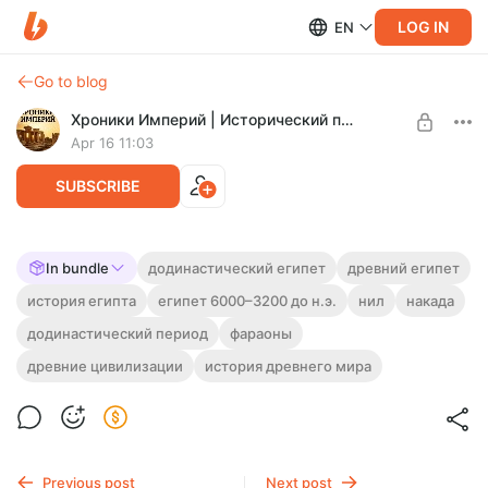
LOG IN
EN
Go to blog
Хроники Империй | Исторический подкаст
Apr 16 11:03
SUBSCRIBE
📚 ДОДИНАСТИЧЕСКИЙ ЕГИПЕТ:
In bundle
додинастический египет
древний египет
Накада, первые поселения и путь к
история египта
египет 6000–3200 до н.э.
нил
накада
Level required:
объединению страны
Исследователь
додинастический период
фараоны
Как Египет прошёл путь от первых земледельческих
UNLOCK WITH DISCOUNT
древние цивилизации
история древнего мира
поселений до появления первых царей? История эпохи до
объединения Верхнего и Нижнего Египта
$4.6
$3.4 per month
-
25
%
Billed every 12 months.
The discount applies to the first 12 months only.
Previous post
Next post