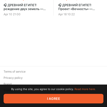
🎧 ДРЕВНИЙ ЕГИПЕТ:
🎧 ДРЕВНИЙ ЕГИПЕТ:
рождение двух земель —
Проект «Вечность» —
возникновение государства
Имхотеп, Джосер и Великая
Apr 10 21:00
Apr 18 10:22
и первых династий |
пирамида Хуфу | Хроники
Хроники Империй
Империй
Terms of service
Privacy policy
Brand
By using the site, you agree to our cookie policy.
Read more here.
Support
© 2026 Zaya Solutions Limited. All rights reserved. All trademarks
I AGREE
are the property of their respective owners.